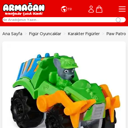
İçeriğe geç
Cart
TR
Ana Sayfa
>
Figür Oyuncaklar
>
Karakter Figürler
>
Paw Patrol