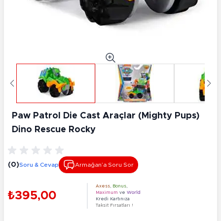
Paw Patrol Die Cast Araçlar (Mighty Pups)
Dino Rescue Rocky
(0)
Soru & Cevap
Armağan’a Soru Sor
Axess
,
Bonus
,
₺395,00
Maximum
ve
World
Kredi Kartınıza
Taksit Fırsatları !