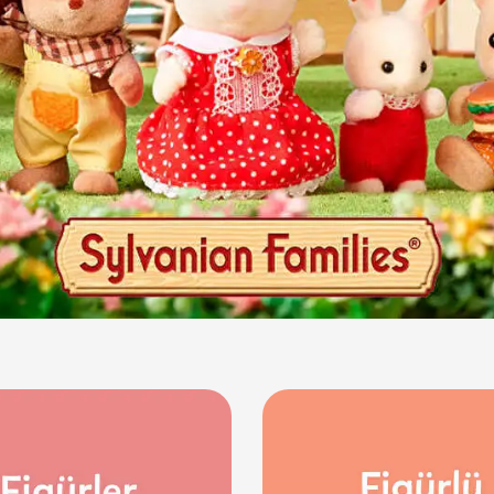
Ü
Hobi Oyuncakları
Anne Bebek Oyuncakları
Ak
Maketler
K
Aktivite Masaları
Sihirbazlık Setleri
Bi
Oyun Halısı
Puzzlelar
K
Dönence ve Projektörler
Çeşitli Eğlence Oyuncakları
De
Dişlik ve Çıngıraklar
El İşi Setleri
B
Beslenme Gereçleri
Slime
Sp
Yürüme Arkadaşı
Pe
Bebek Oyuncakları
Bi
Bebek Araç Gereçleri
S
Banyo Oyuncakları
S