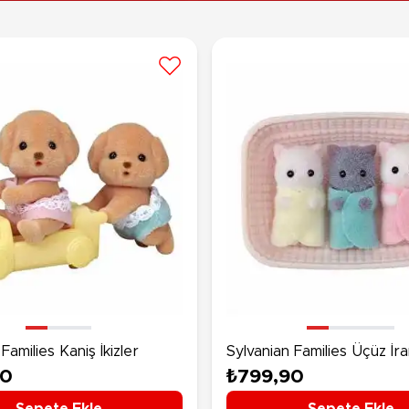
Families Kaniş İkizler
Sylvanian Families Üçüz İra
90
₺799,90
Sepete Ekle
Sepete Ekle