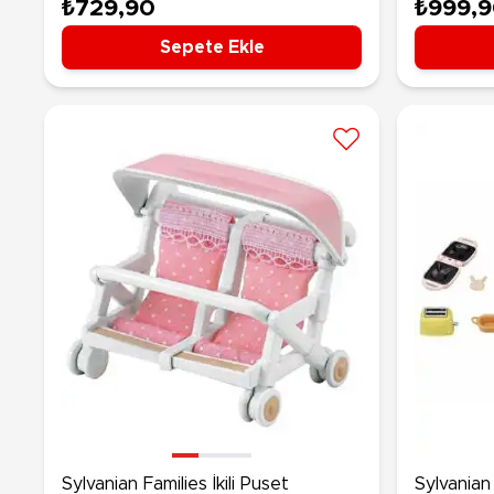
₺729,90
₺999,
Sepete Ekle
Sylvanian Families İkili Puset
Sylvanian