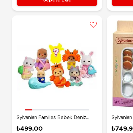
Sylvanian Families Bebek Deniz
Sylvanian
Arkadaşları Sürpriz Paketi
5225
₺499,00
₺749,