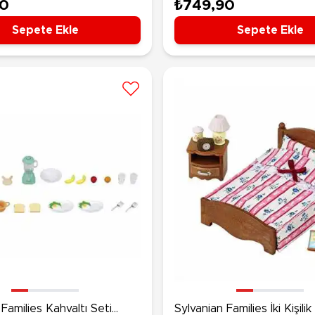
ve Elektrik Süpürgesi Set
90
₺749,90
Sepete Ekle
Sepete Ekle
 Families Kahvaltı Seti
Sylvanian Families İki Kişili