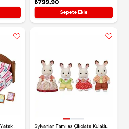
i 5445
₺799,90
Sepete Ekle
k Yatak
Sylvanian Families Çikolata Kulaklı