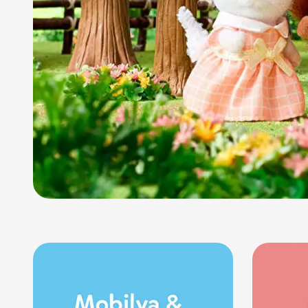
Nerf
Hayvan Figürler
Silahlar
Çeşitli Figürler
Silah Setleri
Koleksiyon Figürler
Kılıç Setleri
Elektronik Ürünler
Ok Setleri
Çeşitli Elektronik Ürünler