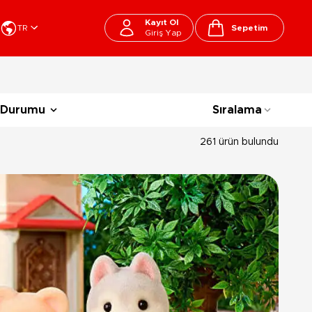
Kayıt Ol
TR
Sepetim
Giriş Yap
Cart
apı Oyuncakları
Kırtasiye - Okul
 Durumu
Sıralama
EGO
Okul Çantaları
sini
Beslenme Çantası
261 ürün bulundu
ega Bloks
Kalem Çantası
şitli Bloklar
Okul Araç Gereçleri
Matara
arti ve Özel Günler
10-12 Yaş
13+ Yaş
Kitaplar
ostüm
Peluşlar
rti Malzemeleri
lbaşı Ürünleri
Ty Peluşlar
Fonksiyonel Peluşlar
çık Hava - Spor - Deniz
Lisanslı Peluşlar