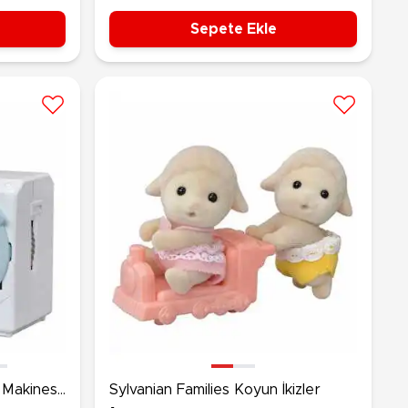
Sepete Ekle
 Makinesi
Sylvanian Families Koyun İkizler