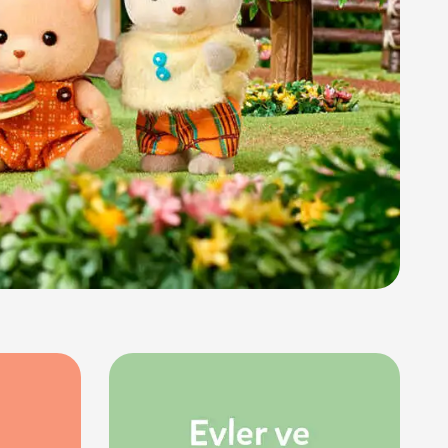
rünleri
Çeşitli Peluşlar
ülü Araçlar
aykay - Paten - Scooter
sikletler
oruyucu Ekipmanlar
niz - Havuz Ürünleri
ahçe Oyuncakları
or Ürünleri
dallı Araçlar
n Git Araçlar
allanan Oyuncaklar
u Tabancaları