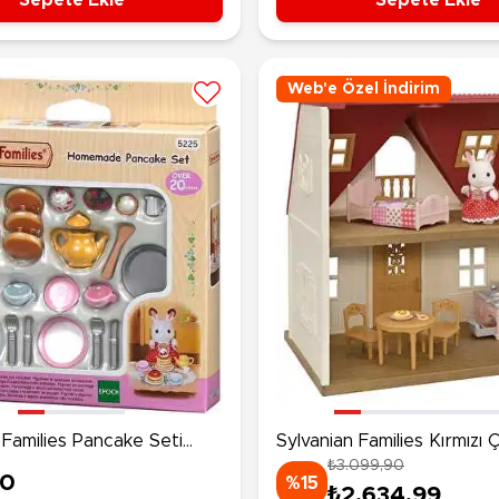
Web'e Özel İndirim
 Families Pancake Seti
Sylvanian Families Kırmızı Ça
₺3.099,90
Başlangıç Evi
90
%15
₺2.634,99