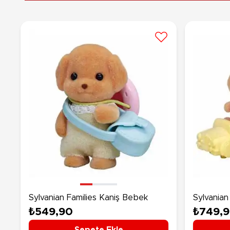
Sylvanian Families Kaniş Bebek
Sylvanian 
₺549,90
₺749,
Sepete Ekle