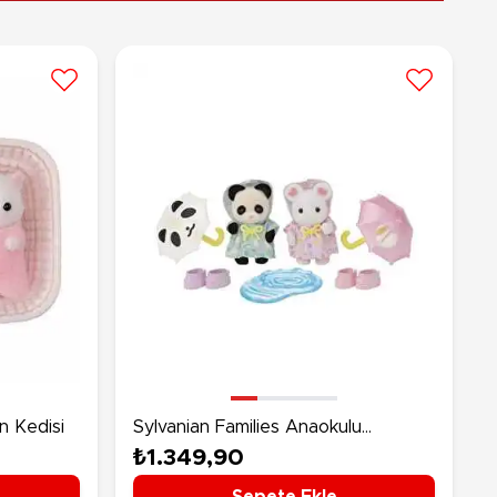
n Kedisi
Sylvanian Families Anaokulu
Arkadaşları Yağmurlu Gün İkilisi
₺1.349,90
Sepete Ekle