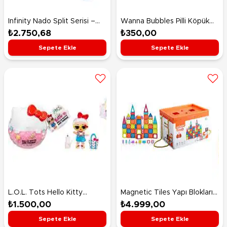
Infinity Nado Split Serisi –
Wanna Bubbles Pilli Köpük
Sacred Shield Double
Tabancası Mavi
₺2.750,68
₺350,00
Dragon S (Kutsal Kalkan Çift
Sepete Ekle
Sepete Ekle
Ejderha S)
L.O.L. Tots Hello Kitty
Magnetic Tiles Yapı Blokları
Bebeği
50 Parça
₺1.500,00
₺4.999,00
Sepete Ekle
Sepete Ekle