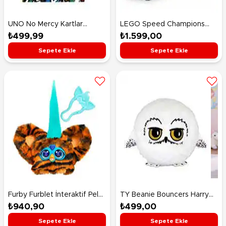
UNO No Mercy Kartlar
LEGO Speed Champions
HWV18
McLaren F1 Team MCL38
₺499,99
₺1.599,00
Yarış Arabası 77251
Sepete Ekle
Sepete Ekle
Furby Furblet İnteraktif Peluş
TY Beanie Bouncers Harry
Ty Bee Tig G1700
Potter Hedwig 7 Cm
₺940,90
₺499,00
Sepete Ekle
Sepete Ekle