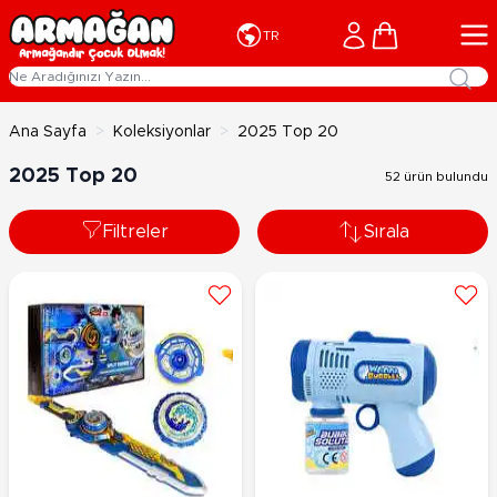
İçeriğe geç
Cart
TR
Ana Sayfa
>
Koleksiyonlar
>
2025 Top 20
2025 Top 20
52 ürün bulundu
Filtreler
Sırala