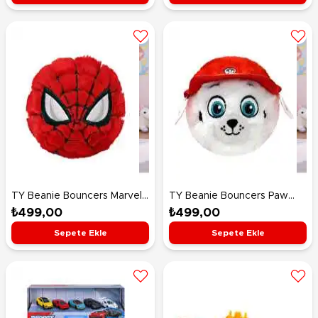
TY Beanie Bouncers Marvel
TY Beanie Bouncers Paw
Spider Man 7 Cm
Patrol Marshall 7 Cm
₺499,00
₺499,00
Sepete Ekle
Sepete Ekle