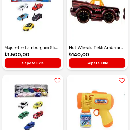
Majorette Lamborghini 5'li
Hot Wheels Tekli Arabalar
Araba Seti
Classic Tv Series Batmobile
₺1.500,00
₺140,00
HKG97
Sepete Ekle
Sepete Ekle