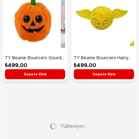
TY Beanie Bouncers Gourdo
TY Beanie Bouncers Harry
Balkabağı 7 Cm
Potter Golden Snitch 7 Cm
₺499,00
₺499,00
Sepete Ekle
Sepete Ekle
Yükleniyor...