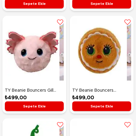
Sepete Ekle
Sepete Ekle
TY Beanie Bouncers Gill
TY Beanie Bouncers
Pembe Axolotl 7 Cm
Kurabiye Adam Cookie 7
₺499,00
₺499,00
Cm
Sepete Ekle
Sepete Ekle