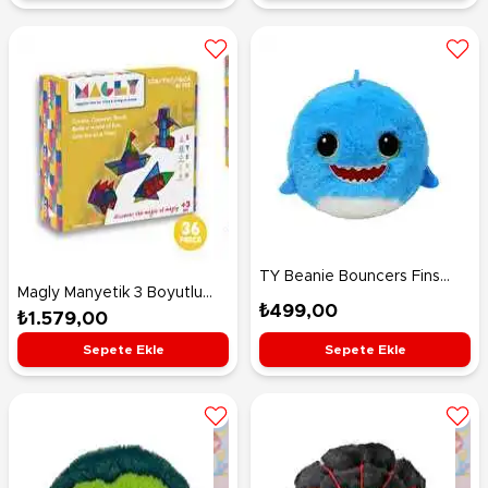
TY Beanie Bouncers Fins
Magly Manyetik 3 Boyutlu
Köpekbalığı 7 Cm
₺499,00
Yapı Blokları 36 Parça
₺1.579,00
Sepete Ekle
Sepete Ekle