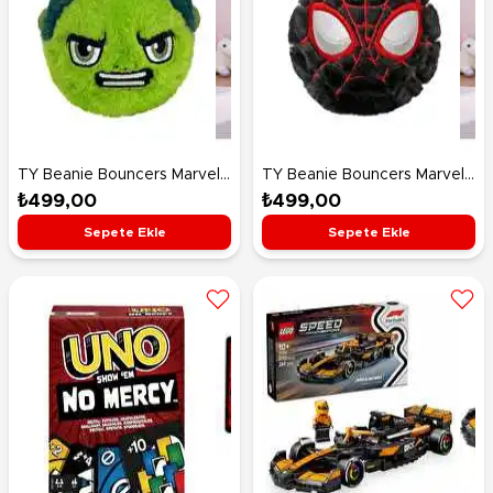
TY Beanie Bouncers Marvel
TY Beanie Bouncers Marvel
Hulk 7 Cm
Miles Morales 7 Cm
₺499,00
₺499,00
Sepete Ekle
Sepete Ekle