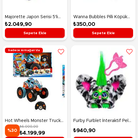
Majorette Japon Serisi 5'li
Wanna Bubbles Pilli Köpük
Koleksiyon Paketi
Tabancası Sarı
₺2.049,90
₺350,00
Sepete Ekle
Sepete Ekle
Sadece Armağan'da
Hot Wheels Monster Trucks
Furby Furblet İnteraktif Peluş
₺6.000,00
Uzaktan Kumandayla
Moo-Boo Cow G1779
₺940,90
%30
₺4.199,99
Dönüşen Rhinomite HPK27