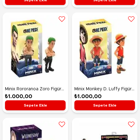
Minix Rororanoa Zoro Figürü
Minix Monkey D. Luffy Figürü
11971
11964
₺1.000,00
₺1.000,00
Sepete Ekle
Sepete Ekle