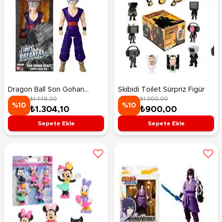
Dragon Ball Son Gohan
Skibidi Toilet Sürpriz Figür
₺1.449,00
₺1.000,00
Beast Figür 30 Cm
%10
%10
₺1.304,10
₺900,00
Sepete Ekle
Sepete Ekle