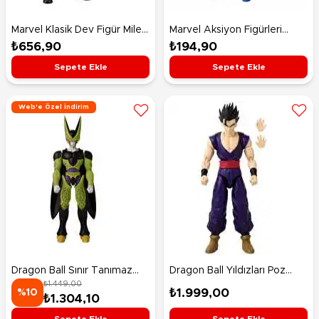
Marvel Klasik Dev Figür Miles
Marvel Aksiyon Figürleri
Morales E7697
E7837 Captain America
₺656,90
₺194,90
Sepete Ekle
Sepete Ekle
Web'e Özel İndirim
Dragon Ball Sınır Tanımaz
Dragon Ball Yıldızları Poz
₺1.449,00
Serisi 30 Cm Figürleri Cell
Verilebilir Fi̇gürleri̇ 16 Cm
₺1.999,00
%10
₺1.304,10
Final Form
Ultimate Gohan
Sepete Ekle
Sepete Ekle