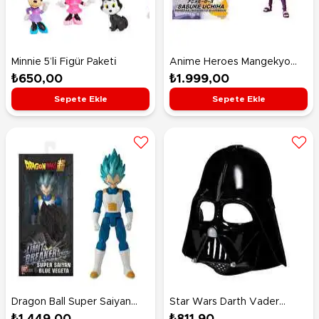
Minnie 5’li̇ Fi̇gür Paketi̇
Anime Heroes Mangekyo
Sharingan Figürü 16 Cm
₺650,00
₺1.999,00
Sepete Ekle
Sepete Ekle
Dragon Ball Super Saiyan
Star Wars Darth Vader
Blue Vegeta Figür 30 Cm
Maskesi G0756
₺1.449,00
₺811,90