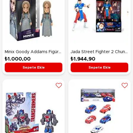
Minix Goody Addams Figürü
Jada Street Fighter 2 Chun-
14026
Li Figür 15 Cm
₺1.000,00
₺1.944,90
Sepete Ekle
Sepete Ekle