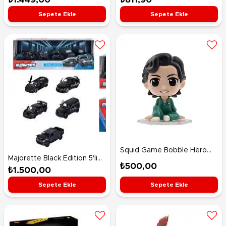
Sepete Ekle
Sepete Ekle
Squid Game Bobble Hero
Majorette Black Edition 5'li
Figür 1
₺500,00
Araç Seti
₺1.500,00
Sepete Ekle
Sepete Ekle