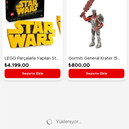
LEGO Parçalarla Yapılan Star
Gormiti General Krater 15
Wars™ Logosu 75407
Cm Figür
₺4.199,00
₺800,00
Sepete Ekle
Sepete Ekle
Yükleniyor...