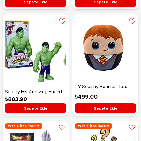
Sepete Ekle
Sepete Ekle
TY Squishy Beanies Ron
Spidey His Amazing Friends
Weasley 25 Cm
₺499,00
Supersized Hulk Figür F7572
₺883,90
Sepete Ekle
Sepete Ekle
Web'e Özel İndirim
Web'e Özel İndirim