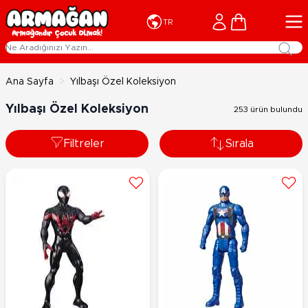
İçeriğe geç
Cart
TR
Ana Sayfa
>
Yılbaşı Özel Koleksiyon
Yılbaşı Özel Koleksiyon
253 ürün bulundu
Filtreler
Sırala