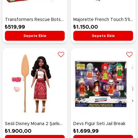
Transformers Rescue Bots
Majorette French Touch 5'li
Classic Heroes Optimus
Koleksiyon Paketi
₺519,99
₺1.150,00
Primal G0449
Sepete Ekle
Sepete Ekle
Sesli Disney Moana 2 Şarkı
Devs Figür Seti Jail Break
Söyleyen Moana JBT37
₺1.900,00
₺1.699,99