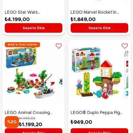
LEGO Star Wars
LEGO Marvel Rocket’in
Mandalorian Kaskı 75328
Warbird Aracı Ronan’a Karşı
₺4.199,00
₺1.849,00
76278
Sepete Ekle
Sepete Ekle
Web'e Özel İndirim
LEGO Animal Crossing
LEGO® Duplo Peppa Pig
₺1.499,00
Kapp'n Ada Tekne Turunda
Bahçe ve Ağaç Ev 10431
₺949,00
%20
₺1.199,20
77048
Sepete Ekle
Sepete Ekle