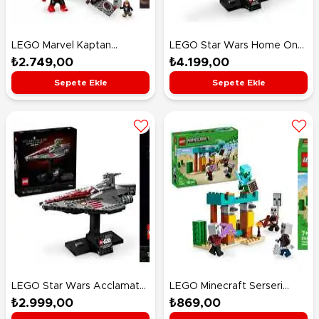
LEGO Marvel Kaptan
LEGO Star Wars Home One
Amerika ile Red Hulk Savaşı
Starcruiser 75405
₺2.749,00
₺4.199,00
76292
Sepete Ekle
Sepete Ekle
LEGO Star Wars Acclamator
LEGO Minecraft Serseri
Sınıfı Hücum Gemisi 75404
Köylü Çöl Devriyesi 21267
₺2.999,00
₺869,00