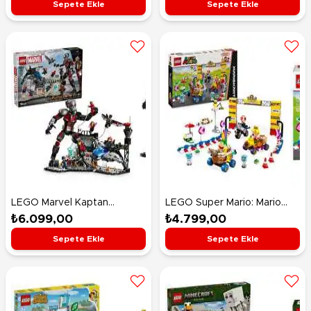
Sepete Ekle
Sepete Ekle
LEGO Marvel Kaptan
LEGO Super Mario: Mario
Amerika: Kahramanların
Kart – Baby Peach ve Grand
₺6.099,00
₺4.799,00
Savaşı Aksiyon Savaşı 76314
Prix Seti 72036
Sepete Ekle
Sepete Ekle