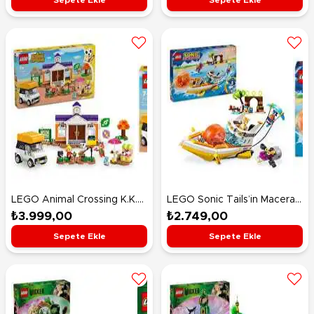
LEGO Animal Crossing K.K.
LEGO Sonic Tails’in Macera
Meydan Konseri 77052
Teknesi 76997
₺3.999,00
₺2.749,00
Sepete Ekle
Sepete Ekle