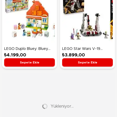
LEGO Duplo Bluey: Bluey
LEGO Star Wars V-19
Ailesinin Evi ve Hafıza
Torrent Starfighter 75432
₺4.199,00
₺3.899,00
Oyunu 10459
Sepete Ekle
Sepete Ekle
Yükleniyor...