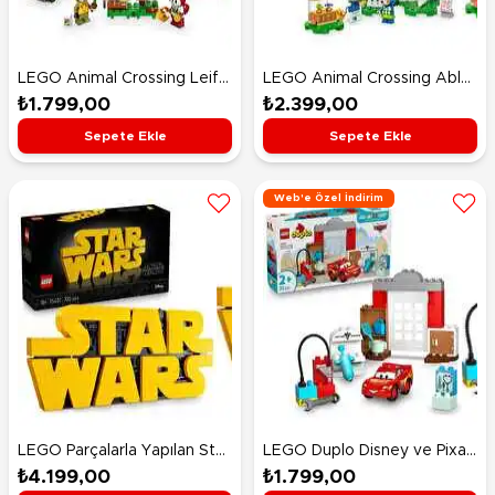
LEGO Animal Crossing Leif
LEGO Animal Crossing Able
Karavan ve Bahçe Dükkanı
Sisters Giyim Mağazası
₺1.799,00
₺2.399,00
77054
77055
Sepete Ekle
Sepete Ekle
Web'e Özel İndirim
LEGO Parçalarla Yapılan Star
LEGO Duplo Disney ve Pixar
Wars™ Logosu 75407
Arabalar McQueen’in Doc’un
₺4.199,00
₺1.799,00