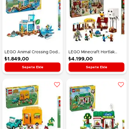
LEGO Animal Crossing Dodo
LEGO Minecraft Hortlak
Airlines ile Uçun 77051
Balon Köy Saldırısı 21273
₺1.849,00
₺4.199,00
Sepete Ekle
Sepete Ekle