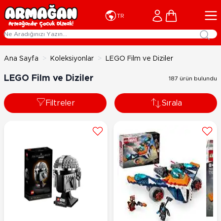
İçeriğe geç
Cart
TR
Ana Sayfa
>
Koleksiyonlar
>
LEGO Film ve Diziler
LEGO Film ve Diziler
187 ürün bulundu
Filtreler
Sırala