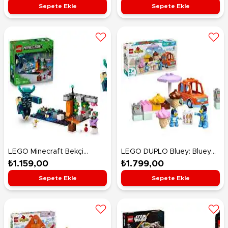
Garajını Ziyareti 10456
Sepete Ekle
Sepete Ekle
LEGO Minecraft Bekçi
LEGO DUPLO Bluey: Bluey
Karşılaşması 21274
ile Dondurma Gezisi 10458
₺1.159,00
₺1.799,00
Sepete Ekle
Sepete Ekle