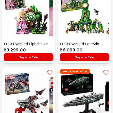
LEGO Wicked Elphaba ve
LEGO Wicked Emerald
Glinda Figürleri 75682
City’ye Hoş Geldiniz 75684
₺3.299,00
₺6.099,00
Sepete Ekle
Sepete Ekle
Web'e Özel İndirim