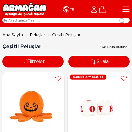
İçeriğe geç
Cart
TR
Ana Sayfa
>
Peluşlar
>
Çeşitli Peluşlar
Çeşitli Peluşlar
568 ürün bulundu
Filtreler
Sırala
Sadece Armağan'da