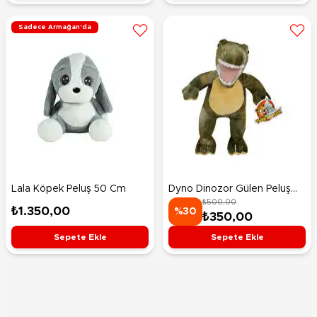
Sadece Armağan'da
Lala Köpek Peluş 50 Cm
Dyno Dinozor Gülen Peluş
₺500,00
20 Cm
₺1.350,00
%30
₺350,00
Sepete Ekle
Sepete Ekle