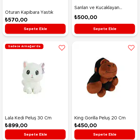
Sarılan ve Kucaklayan
Oturan Kapibara Yastık
Tavşan Pembe
₺500,00
₺570,00
Sepete Ekle
Sepete Ekle
Sadece Armağan'da
Lala Kedi Peluş 30 Cm
King Gorilla Peluş 20 Cm
₺899,00
₺450,00
Sepete Ekle
Sepete Ekle