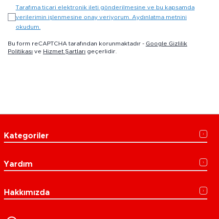
Tarafıma ticari elektronik ileti gönderilmesine ve bu kapsamda
verilerimin işlenmesine onay veriyorum. Aydınlatma metnini
okudum.
Bu form reCAPTCHA tarafından korunmaktadır -
Google Gizlilik
Politikası
ve
Hizmet Şartları
geçerlidir.
Kategoriler
Yardım
Hakkımızda