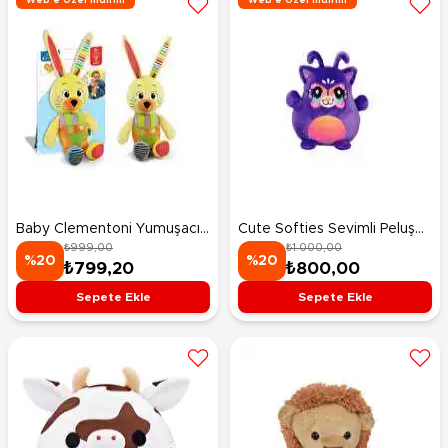
Web'e Özel İndirim
Web'e Özel İndirim
Baby Clementoni Yumuşacık
Cute Softies Sevimli Peluş
₺999,00
₺1.000,00
Tavşancık
24 Cm Mor
%20
%20
₺799,20
₺800,00
Sepete Ekle
Sepete Ekle