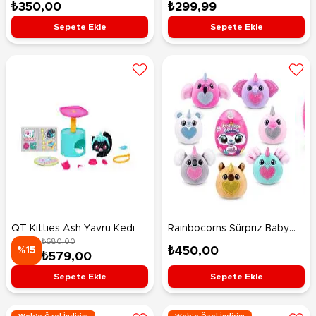
Peluş 20 Cm
Cm
₺350,00
₺299,99
Sepete Ekle
Sepete Ekle
QT Kitties Ash Yavru Kedi
Rainbocorns Sürpriz Baby
₺680,00
Eggzania
₺450,00
%15
₺579,00
Sepete Ekle
Sepete Ekle