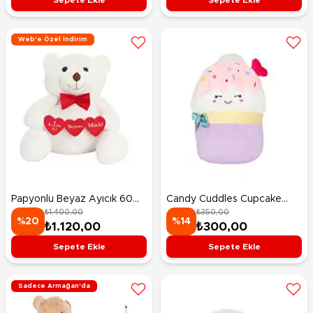
Web'e Özel İndirim
Papyonlu Beyaz Ayıcık 60
Candy Cuddles Cupcake
₺1.400,00
₺350,00
Cm
Love Peluş
%20
%14
₺1.120,00
₺300,00
Sepete Ekle
Sepete Ekle
Sadece Armağan'da