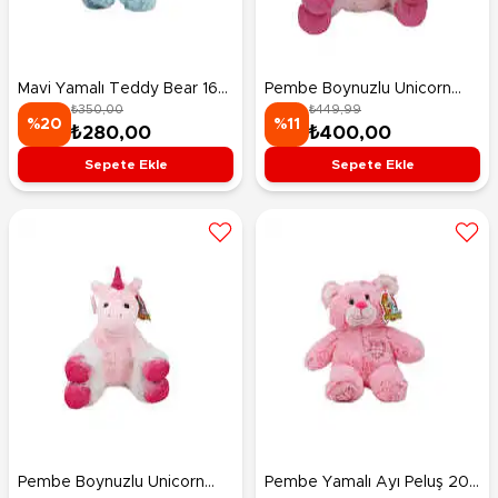
Mavi Yamalı Teddy Bear 16
Pembe Boynuzlu Unicorn
₺350,00
₺449,99
Cm
Peluş 40 Cm
%20
%11
₺280,00
₺400,00
Sepete Ekle
Sepete Ekle
Pembe Boynuzlu Unicorn
Pembe Yamalı Ayı Peluş 20