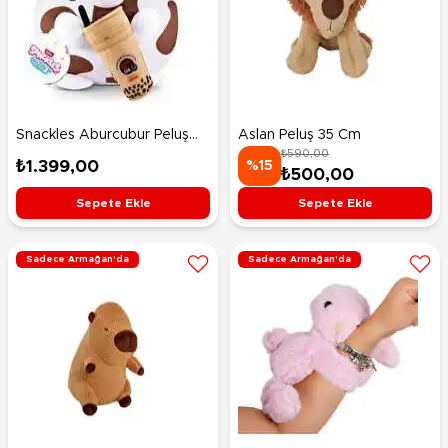
Snackles Aburcubur Peluş
Aslan Peluş 35 Cm
₺590,00
20 cm S2 Bonnie
₺1.399,00
%15
₺500,00
Sepete Ekle
Sepete Ekle
Sadece Armağan'da
Sadece Armağan'da