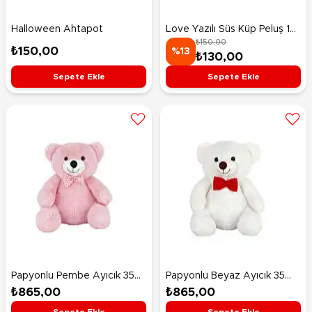
Halloween Ahtapot
Love Yazılı Süs Küp Peluş 10
₺150,00
Cm
₺150,00
%13
₺130,00
Sepete Ekle
Sepete Ekle
Papyonlu Pembe Ayıcık 35
Papyonlu Beyaz Ayıcık 35
Cm
Cm
₺865,00
₺865,00
Sepete Ekle
Sepete Ekle