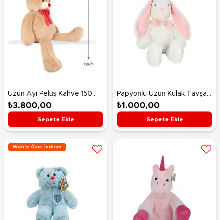
Uzun Ayı Peluş Kahve 150
Papyonlu Uzun Kulak Tavşan
Cm
Ekru 60 Cm
₺3.800,00
₺1.000,00
Sepete Ekle
Sepete Ekle
Web'e Özel İndirim