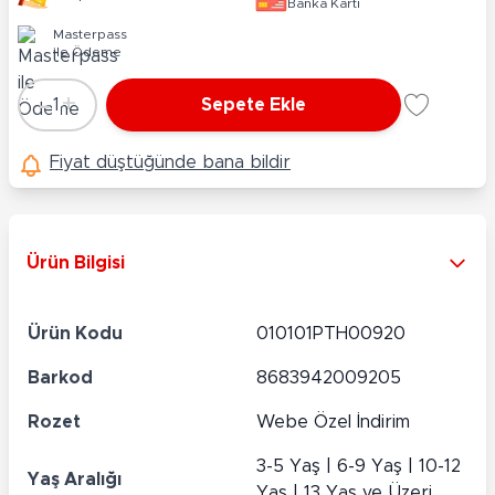
Banka Kartı
Masterpass
ile Ödeme
-
+
1
Sepete Ekle
Adet
Fiyat düştüğünde bana bildir
Ürün Bilgisi
Ürün Kodu
010101PTH00920
Barkod
8683942009205
Rozet
Webe Özel İndirim
3-5 Yaş | 6-9 Yaş | 10-12
Yaş Aralığı
Yaş | 13 Yaş ve Üzeri