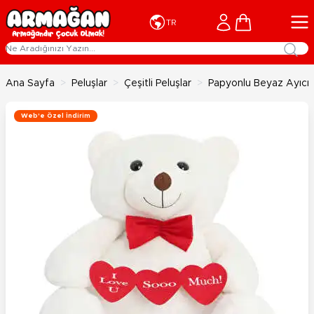
İçeriğe geç
Cart
TR
Ana Sayfa
>
Peluşlar
>
Çeşitli Peluşlar
>
Papyonlu Beyaz Ayıcı
Web'e Özel İndirim