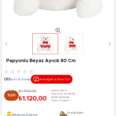
Papyonlu Beyaz Ayıcık 60 Cm
(0)
Soru & Cevap
Armağan’a Soru Sor
₺1.400,00
Axess
,
Bonus
,
Maximum
ve
World
%20
₺1.120,00
Kredi Kartınıza
Taksit Fırsatları !
Kredi Kartı
Kapıda Ödeme