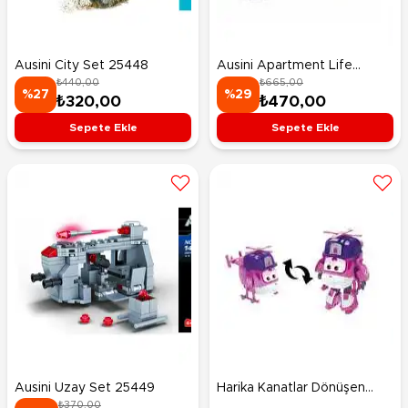
Ausini City Set 25448
Ausini Apartment Life
₺440,00
₺665,00
25478
%27
%29
₺320,00
₺470,00
Sepete Ekle
Sepete Ekle
Ausini Uzay Set 25449
Harika Kanatlar Dönüşen
₺370,00
Kurtarıcı Dizzy