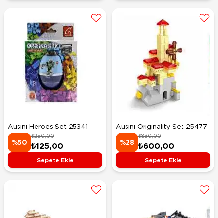
Ausini Heroes Set 25341
Ausini Originality Set 25477
₺250,00
₺830,00
%50
%28
₺125,00
₺600,00
Sepete Ekle
Sepete Ekle