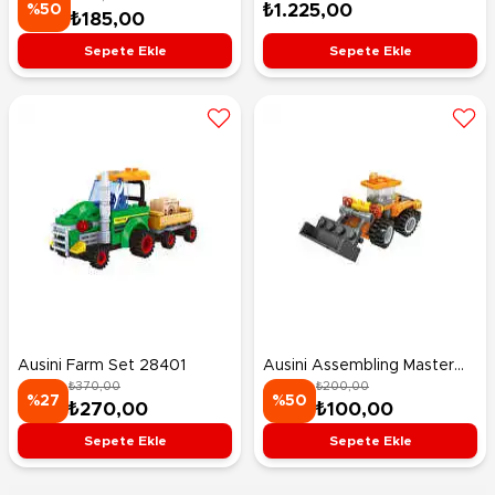
₺1.225,00
%50
₺185,00
Sepete Ekle
Sepete Ekle
Ausini Farm Set 28401
Ausini Assembling Master
₺370,00
₺200,00
3'ü 1 Arada Set 25209
%27
%50
₺270,00
₺100,00
Sepete Ekle
Sepete Ekle