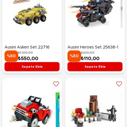
Ausini Askeri Set 22716
Ausini Heroes Set 25638-1
₺1.100,00
₺220,00
%50
%50
₺550,00
₺110,00
Sepete Ekle
Sepete Ekle