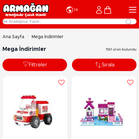
İçeriğe geç
Cart
TR
Ana Sayfa
>
Mega İndirimler
Mega İndirimler
1161 ürün bulundu
Filtreler
Sırala