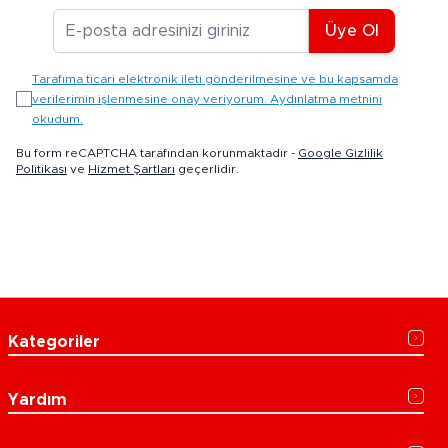
E-posta Adresiniz
Üye Ol
Tarafıma ticari elektronik ileti gönderilmesine ve bu kapsamda
verilerimin işlenmesine onay veriyorum. Aydınlatma metnini
okudum.
Bu form reCAPTCHA tarafından korunmaktadır -
Google Gizlilik
Politikası
ve
Hizmet Şartları
geçerlidir.
Kategoriler
Yardım