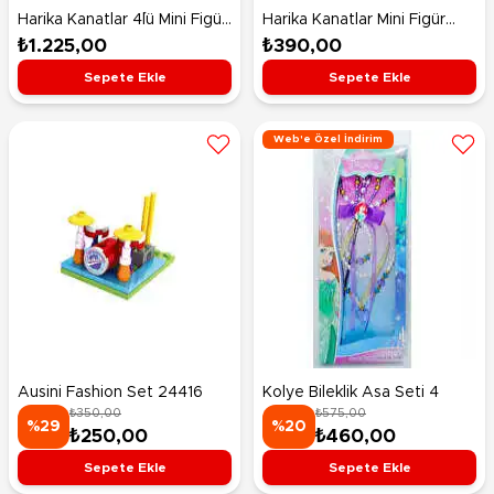
Harika Kanatlar 4´lü Mini Figür
Harika Kanatlar Mini Figür
Seti (Astra. Jett. Donnie.
Poppa Wheels
₺1.225,00
₺390,00
Grand Albert)
Sepete Ekle
Sepete Ekle
Web'e Özel İndirim
Ausini Fashion Set 24416
Kolye Bileklik Asa Seti 4
₺350,00
₺575,00
%29
%20
₺250,00
₺460,00
Sepete Ekle
Sepete Ekle