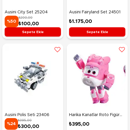
Ausini City Set 25204
Ausini Fairyland Set 24501
₺200,00
₺1.175,00
%50
₺100,00
Sepete Ekle
Sepete Ekle
Ausini Polis Seti 23406
Harika Kanatlar Roto Figür
₺395,00
Dizzy
₺395,00
%24
₺300,00