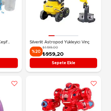
Keşif
Silverlit Astropod Yükleyici Vinç
₺1.199,00
%20
₺959,20
Sepete Ekle