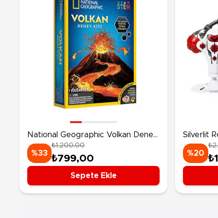
National Geographic Volkan Deney
Silverlit
₺1.200,00
₺2
Kiti
Antrenma
%33
%20
₺799,00
₺
Sepete Ekle