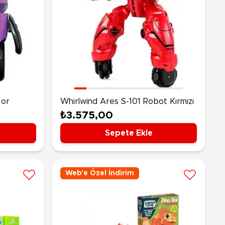
Mor
Whirlwind Ares S-101 Robot Kırmızı
₺3.575,00
Sepete Ekle
Web'e Özel İndirim