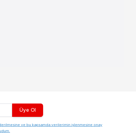
Üye Ol
gönderilmesine ve bu kapsamda verilerimin işlenmesine onay
kudum.