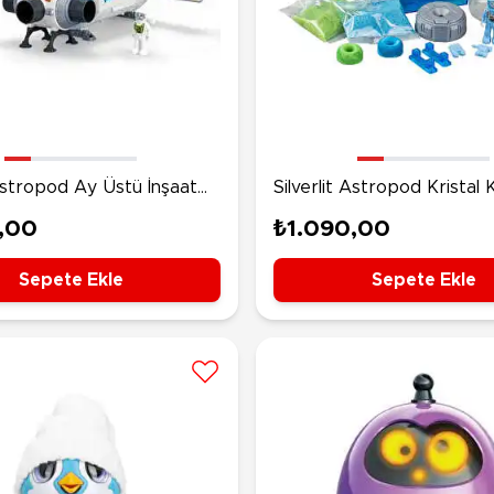
 Astropod Ay Üstü İnşaat
Silverlit Astropod Kristal 
Görevi
,00
₺1.090,00
Sepete Ekle
Sepete Ekle