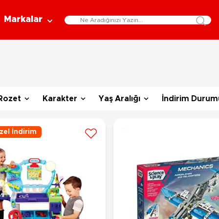
Markalar
Eğitici Oyuncaklar
Bebekler
Y
Bilim Setleri
Moda Bebekler
L
Gelişim Oyuncakları
Et Bebekler
Au
Rozet
Karakter
Yaş Aralığı
İndirim Durum
Oyun Hamurları
Bez Bebekler
M
Fonksiyonlu Bebekler
Çe
Müzik Aletleri
el İndirim
Bebek Evleri
P
3-5 Yaş
6-9 Yaş
Oyuncak Bebek Aksesuarları
Oyunlar
Oyuncak Bebek Setleri
K
Pa
Arkadaş - Aile Kutu Oyunları
Kozmetik ve Aksesuar
Yı
Çocuk Kutu Oyunları
Kozmetik ve Güzellik Setleri
Eğitici Oyunlar
A
Aksesuar