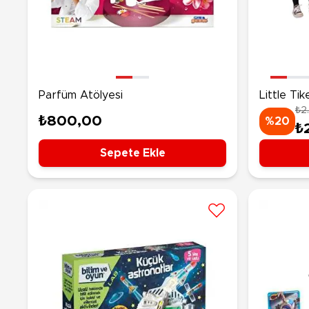
Nerf
Hayvan Figürler
Silahlar
Çeşitli Figürler
Silah Setleri
Koleksiyon Figürler
Kılıç Setleri
Elektronik Ürünler
Ok Setleri
Parfüm Atölyesi
Little Ti
₺2
Laboratu
Çeşitli Elektronik Ürünler
₺800,00
%20
₺
Sepete Ekle