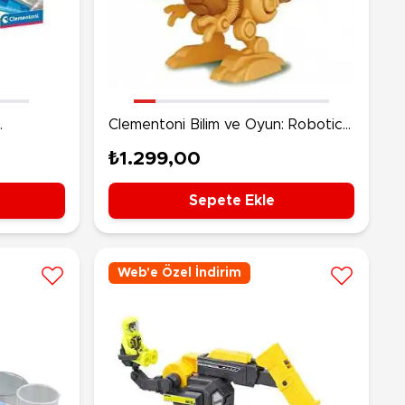
rünleri
Çeşitli Peluşlar
ülü Araçlar
aykay - Paten - Scooter
sikletler
oruyucu Ekipmanlar
Clementoni Bilim ve Oyun: Robotics
rs
Dino Bot T-Rex
niz - Havuz Ürünleri
₺1.299,00
ahçe Oyuncakları
or Ürünleri
Sepete Ekle
dallı Araçlar
n Git Araçlar
Web'e Özel İndirim
allanan Oyuncaklar
u Tabancaları