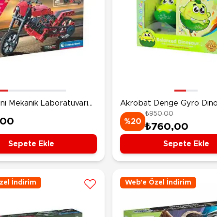
ni Mekanik Laboratuvarı
Akrobat Denge Gyro Din
₺950,00
 & Dragstar
,00
%20
₺760,00
Sepete Ekle
Sepete Ekle
el İndirim
Web'e Özel İndirim