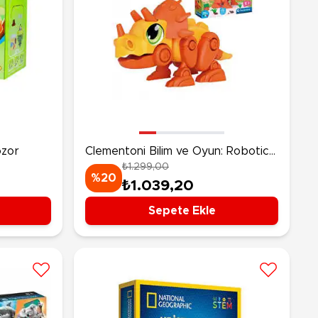
ozor
Clementoni Bilim ve Oyun: Robotics
₺1.299,00
Dino-Bot Trice
%20
₺1.039,20
Sepete Ekle