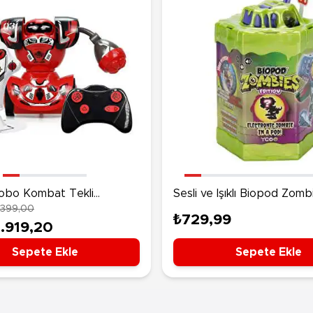
 Robo Kombat Tekli
Sesli ve Işıklı Biopod Zomb
.399,00
n Set Kırmızı
Dinozor Robot Sürpriz Pa
₺729,99
1.919,20
Sepete Ekle
Sepete Ekle