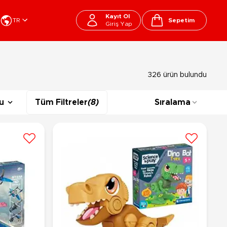
Kayıt Ol
TR
Sepetim
Giriş Yap
Cart
apı Oyuncakları
Kırtasiye - Okul
326 ürün bulundu
EGO
Okul Çantaları
sini
Beslenme Çantası
u
Tüm Filtreler
(8)
Sıralama
ega Bloks
Kalem Çantası
şitli Bloklar
Okul Araç Gereçleri
Matara
arti ve Özel Günler
10-12 Yaş
13+ Yaş
Kitaplar
ostüm
Peluşlar
rti Malzemeleri
lbaşı Ürünleri
Ty Peluşlar
Fonksiyonel Peluşlar
çık Hava - Spor - Deniz
Lisanslı Peluşlar