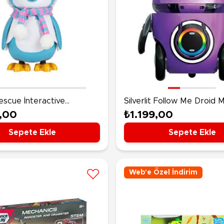
 Rescue İnteractive
Silverlit Follow Me Droid 
Mavi
,00
₺1.199,00
Sepete Ekle
Sepete Ekle
Web'e Özel İndirim