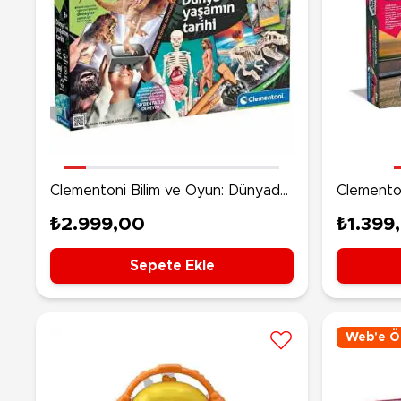
Clementoni Bilim ve Oyun: Dünyada
Clemento
Yaşamın Tarihi
Roadstar
₺2.999,00
₺1.399
Sepete Ekle
Web'e Öz