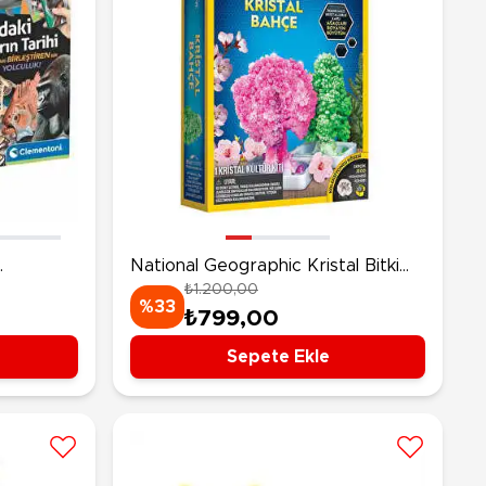
National Geographic Kristal Bitki
₺1.200,00
ihi
Kiti
%33
₺799,00
Sepete Ekle