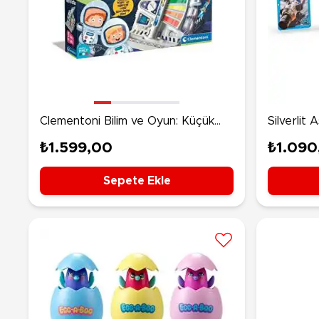
Clementoni Bilim ve Oyun: Küçük
Silverlit
Astronotlar
Görevi
₺1.599,00
₺1.090
Sepete Ekle