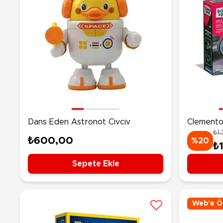
Dans Eden Astronot Civciv
Clementon
₺1
and Race
₺600,00
%20
₺
Sepete Ekle
Web'e Öz