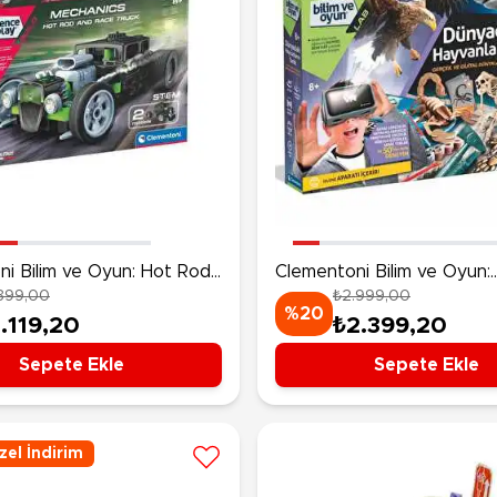
i Bilim ve Oyun: Hot Rod
Clementoni Bilim ve Oyun:
.399,00
₺2.999,00
 Truck
Dünyadaki Hayvanların Tar
%20
1.119,20
₺2.399,20
Sepete Ekle
Sepete Ekle
el İndirim