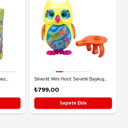
ies
Silverlit Mini Hoot Sevimli Baykuş
ket
Sarı
₺799,00
Sepete Ekle