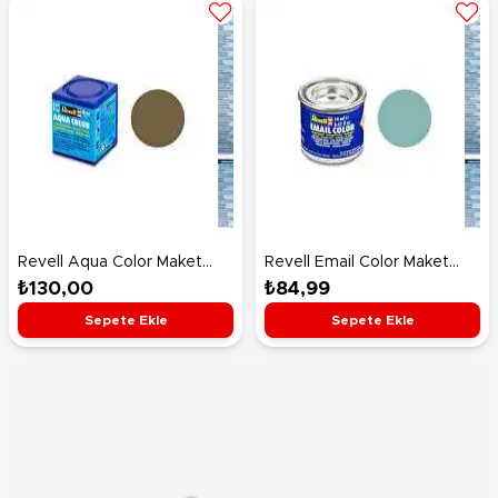
Revell Aqua Color Maket
Revell Email Color Maket
Boyası Olive Brown Mat
Boyası Light Blue Mat 32149
₺130,00
₺84,99
36186
Sepete Ekle
Sepete Ekle