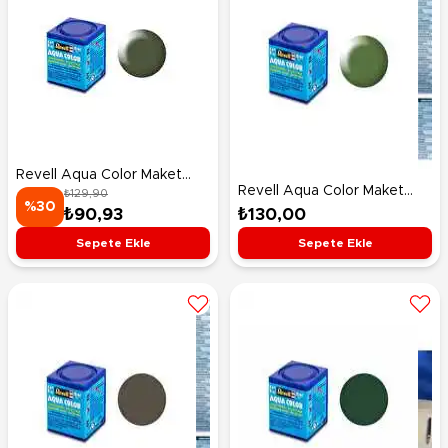
Revell Aqua Color Maket
Revell Aqua Color Maket
₺129,90
Boyası Olive Green Silk
%30
Boyası Fern Green Silk
₺130,00
₺90,93
36361
36360
Sepete Ekle
Sepete Ekle