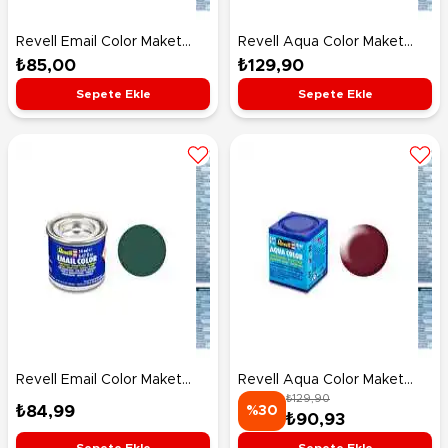
Revell Email Color Maket
Revell Aqua Color Maket
Boyası Black Green Mat
Boyası Clear Red 36731
₺85,00
₺129,90
32140
Sepete Ekle
Sepete Ekle
Revell Email Color Maket
Revell Aqua Color Maket
₺129,90
Boyası Sea Green Mat 32148
Boyası Purple Red Silk 36331
₺84,99
%30
₺90,93
Sepete Ekle
Sepete Ekle