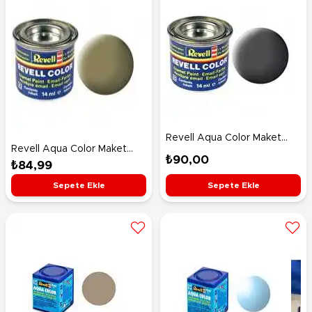
Revell Aqua Color Maket
Revell Aqua Color Maket
Boyası Olive Grey Mat 32166
₺90,00
Boyası Olive Yellow Mat
₺84,99
32142
Sepete Ekle
Sepete Ekle