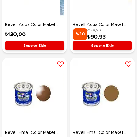
Revell Aqua Color Maket
Revell Aqua Color Maket
₺129,90
Boyası NATO Olive Mat
Boyası Raf Dark Green Matt
₺130,00
%30
₺90,93
36146
36168
Sepete Ekle
Sepete Ekle
Revell Email Color Maket
Revell Email Color Maket