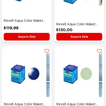
Revell Aqua Color Maket
Revell Aqua Color Maket
Boyası Beige Matt 36189
₺119,99
Boyası Blue Clear 36752
₺130,00
Sepete Ekle
Sepete Ekle
Revell Aqua Color Maket
Revell Aqua Color Maket