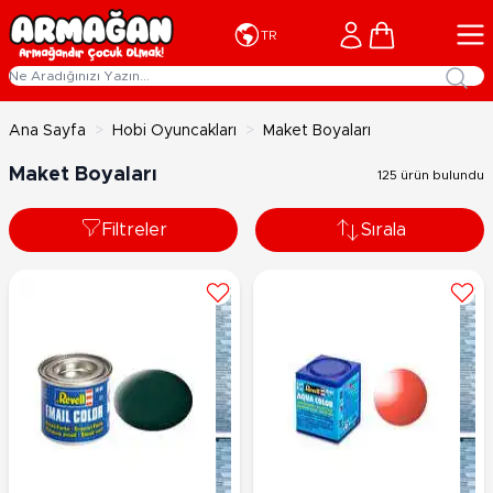
İçeriğe geç
Cart
TR
Ana Sayfa
>
Hobi Oyuncakları
>
Maket Boyaları
Maket Boyaları
125 ürün bulundu
Filtreler
Sırala