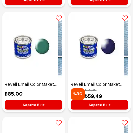
Revell Email Color Maket
Revell Email Color Maket
₺84,99
Boyası Patina Green Silk
Boyası Night Blue Gloss
₺85,00
%30
₺59,49
32365
32154
Sepete Ekle
Sepete Ekle