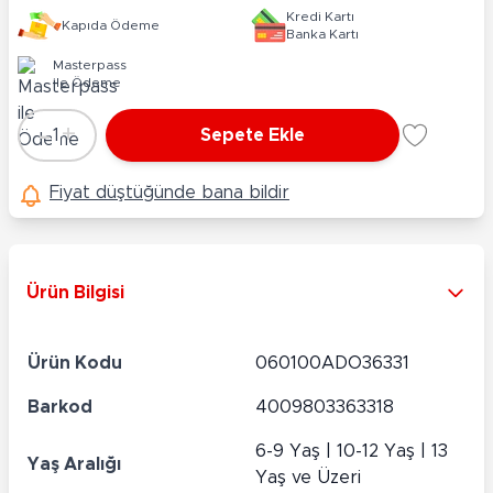
Kredi Kartı
Kapıda Ödeme
Banka Kartı
Masterpass
ile Ödeme
-
+
1
Sepete Ekle
Adet
Fiyat düştüğünde bana bildir
Ürün Bilgisi
Ürün Kodu
060100ADO36331
Barkod
4009803363318
6-9 Yaş | 10-12 Yaş | 13
Yaş Aralığı
Yaş ve Üzeri