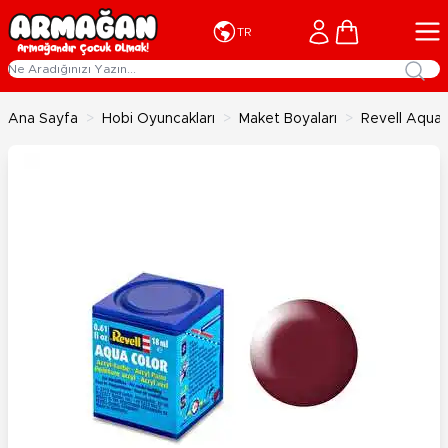
İçeriğe geç
Cart
TR
Ana Sayfa
>
Hobi Oyuncakları
>
Maket Boyaları
>
Revell Aqua 