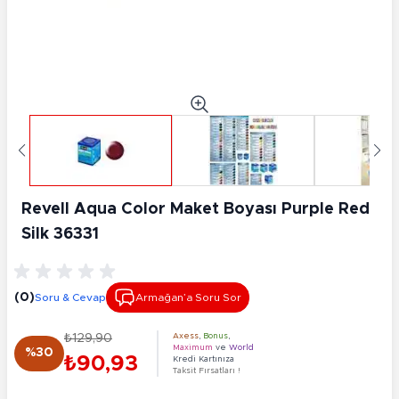
Revell Aqua Color Maket Boyası Purple Red
Silk 36331
(0)
Soru & Cevap
Armağan’a Soru Sor
₺129,90
Axess
,
Bonus
,
Maximum
ve
World
%30
₺90,93
Kredi Kartınıza
Taksit Fırsatları !