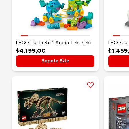
LEGO Duplo 3’ü 1 Arada Tekerlekli
LEGO Jur
Dinozorlar 10451
T. Rex 7
₺4.199,00
₺1.459
Sepete Ekle