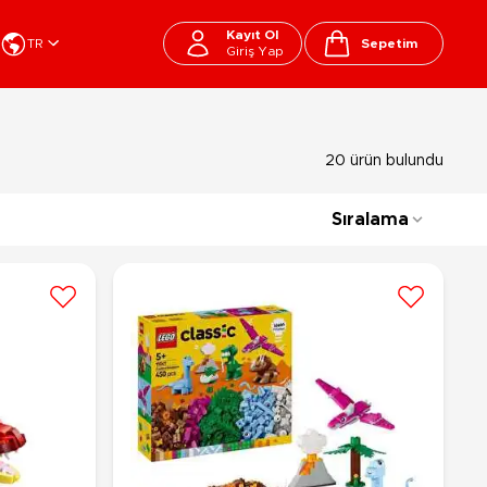
Kayıt Ol
TR
Sepetim
Giriş Yap
Cart
apı Oyuncakları
Kırtasiye - Okul
20 ürün bulundu
EGO
Okul Çantaları
sini
Beslenme Çantası
Sıralama
ega Bloks
Kalem Çantası
şitli Bloklar
Okul Araç Gereçleri
Matara
arti ve Özel Günler
10-12 Yaş
13+ Yaş
Kitaplar
ostüm
Peluşlar
rti Malzemeleri
lbaşı Ürünleri
Ty Peluşlar
Fonksiyonel Peluşlar
çık Hava - Spor - Deniz
Lisanslı Peluşlar