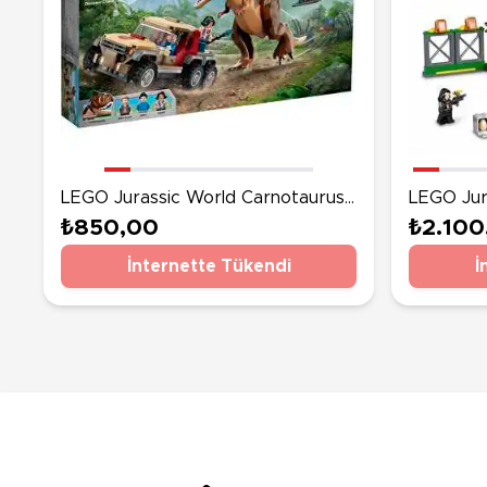
LEGO Jurassic World Carnotaurus
LEGO Jur
Dinozor Takibi 76941
Dinozor 
₺850,00
₺2.100
İnternette Tükendi
İ