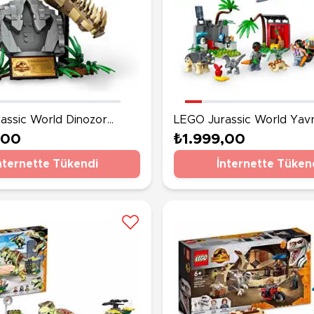
assic World Dinozor
LEGO Jurassic World Yav
: T. Rex Kafatası 76964
Dinozor Kurtarma Merkez
,00
₺1.999,00
nternette Tükendi
İnternette Tüken