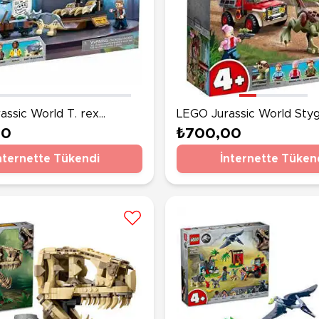
assic World T. rex
LEGO Jurassic World Sty
osili Sergisi 76940
Dinozor Kaçışı 76939
00
₺700,00
nternette Tükendi
İnternette Tüken