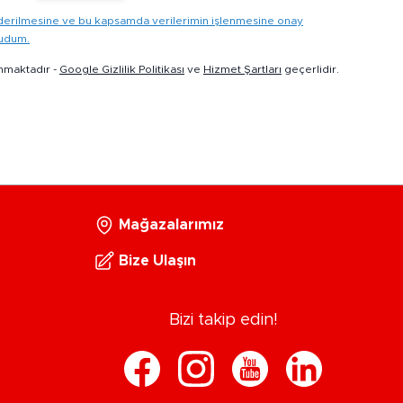
gönderilmesine ve bu kapsamda verilerimin işlenmesine onay
kudum.
nmaktadır -
Google Gizlilik Politikası
ve
Hizmet Şartları
geçerlidir.
Mağazalarımız
Bize Ulaşın
Bizi takip edin!