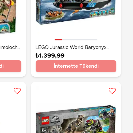
gimoloch
LEGO Jurassic World Baryonyx
Dinozor Teknesinden Kaçış 76942
₺1.399,99
di
İnternette Tükendi