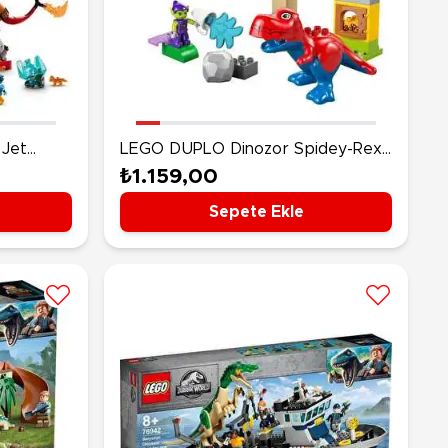
Jet
LEGO DUPLO Dinozor Spidey-Rex,
Yeşil Goblin’e Karşı 10463
₺1.159,00
Sepete Ekle