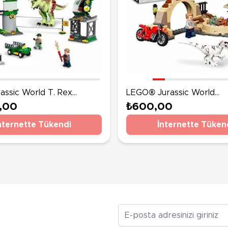
assic World T. Rex
LEGO® Jurassic World
Kaçışı 76944
Atrociraptor Dinozor Moto
,00
₺600,00
Takibi 76945
nternette Tükendi
İnternette Tüken
E-posta Adresiniz