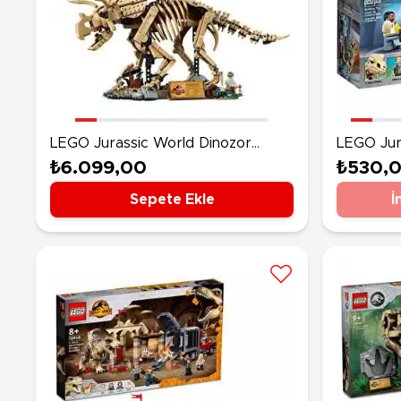
LEGO Jurassic World Dinozor
LEGO Jur
Fosilleri: Triceratops 77985
Dinozor F
₺6.099,00
₺530,
Sepete Ekle
İ