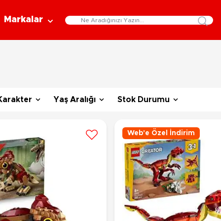
Markalar
Eğitici Oyuncaklar
Bebekler
Y
Bilim Setleri
Moda Bebekler
L
Gelişim Oyuncakları
Et Bebekler
Au
Karakter
Yaş Aralığı
Stok Durumu
Oyun Hamurları
Bez Bebekler
M
Fonksiyonlu Bebekler
Çe
Müzik Aletleri
Web'e Özel İndirim
Bebek Evleri
P
3-5 Yaş
6-9 Yaş
Oyuncak Bebek Aksesuarları
Oyunlar
Oyuncak Bebek Setleri
K
Pa
Arkadaş - Aile Kutu Oyunları
Kozmetik ve Aksesuar
Yı
Çocuk Kutu Oyunları
Kozmetik ve Güzellik Setleri
Eğitici Oyunlar
A
Aksesuar