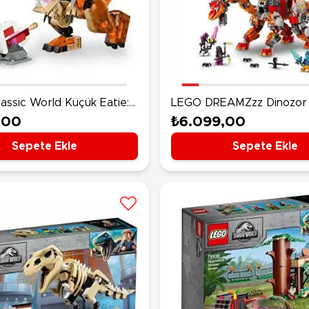
assic World Küçük Eatie:
LEGO DREAMZzz Dinozor 
6967
71514
,00
₺6.099,00
Sepete Ekle
Sepete Ekle