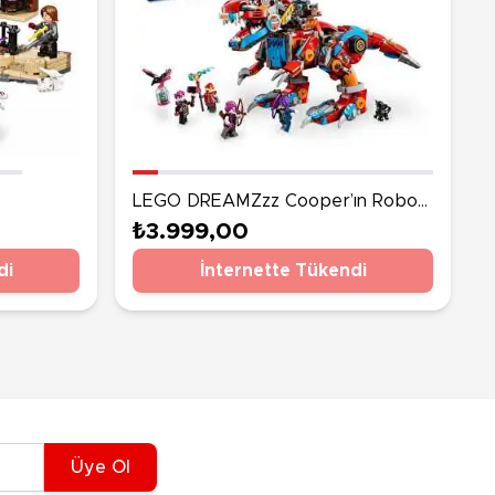
LEGO DREAMZzz Cooper’ın Robot
siklet
Dinozoru C-Rex 71484
₺3.999,00
di
İnternette Tükendi
Üye Ol