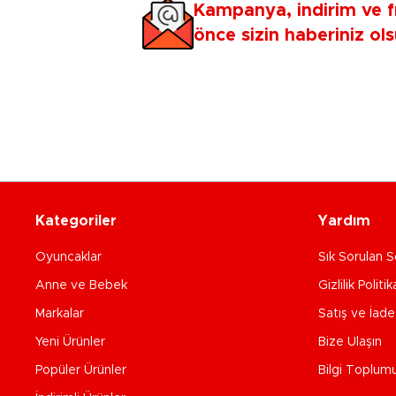
Kampanya, indirim ve f
önce sizin haberiniz ols
Kategoriler
Yardım
Oyuncaklar
Sık Sorulan S
Anne ve Bebek
Gizlilik Politik
Markalar
Satış ve İad
Yeni Ürünler
Bize Ulaşın
Popüler Ürünler
Bilgi Toplum