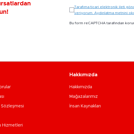
ırsatlardan
Tarafıma ticari elektronik ileti 
un!
veriyorum. Aydınlatma metnini o
Bu form reCAPTCHA tarafından koru
Hakkımızda
orular
Hakkımızda
ası
Mağazalarımız
e Sözleşmesi
İnsan Kaynakları
u Hizmetleri