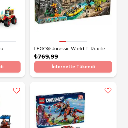
ru
LEGO® Jurassic World T. Rex ile
i 76963
Dinozor Robotu Savaşı 75938
₺769,99
di
İnternette Tükendi