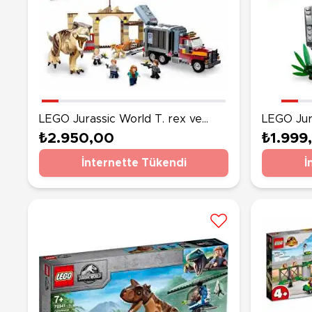
LEGO Jurassic World T. rex ve
LEGO Jur
Atrociraptor Dinozor Kaçışı 76948
Fosilleri
₺2.950,00
₺1.999
İnternette Tükendi
İ