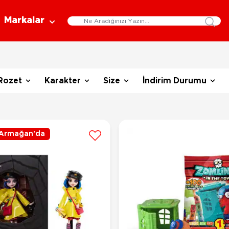
Markalar
Eğitici Oyuncaklar
Bebekler
Y
Rozet
Karakter
Size
İndirim Durumu
Bilim Setleri
Moda Bebekler
L
Gelişim Oyuncakları
Et Bebekler
Au
Oyun Hamurları
Bez Bebekler
M
Fonksiyonlu Bebekler
Çe
Müzik Aletleri
Armağan'da
Bebek Evleri
P
3-5 Yaş
6-9 Yaş
Oyuncak Bebek Aksesuarları
Oyunlar
Oyuncak Bebek Setleri
K
Pa
Arkadaş - Aile Kutu Oyunları
Kozmetik ve Aksesuar
Yı
Çocuk Kutu Oyunları
Kozmetik ve Güzellik Setleri
Eğitici Oyunlar
A
Aksesuar