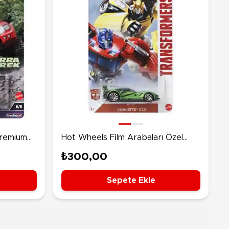
Premium
Hot Wheels Fi̇lm Arabaları Özel
o
Seri̇ Corvette C7.R HRV59
₺300,00
Sepete Ekle