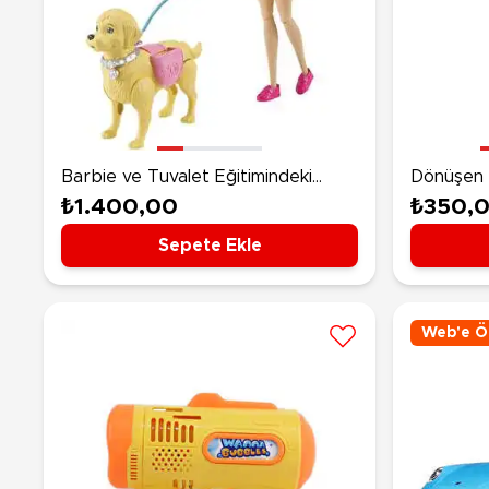
Barbie ve Tuvalet Eğitimindeki
Dönüşen 
Köpeği DWJ68
₺1.400,00
₺350,
Sepete Ekle
Web'e Öz