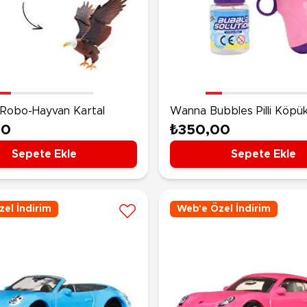
Robo-Hayvan Kartal
Wanna Bubbles Pilli Köpü
Tabancası Pembe
00
₺350,00
Sepete Ekle
Sepete Ekle
el İndirim
Web'e Özel İndirim