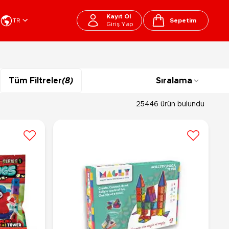
Kayıt Ol
TR
Sepetim
Giriş Yap
Cart
apı Oyuncakları
Kırtasiye - Okul
Tüm Filtreler
(8)
Sıralama
EGO
Okul Çantaları
sini
Beslenme Çantası
25446 ürün bulundu
ega Bloks
Kalem Çantası
şitli Bloklar
Okul Araç Gereçleri
Matara
arti ve Özel Günler
10-12 Yaş
13+ Yaş
Kitaplar
ostüm
Peluşlar
rti Malzemeleri
lbaşı Ürünleri
Ty Peluşlar
Fonksiyonel Peluşlar
çık Hava - Spor - Deniz
Lisanslı Peluşlar