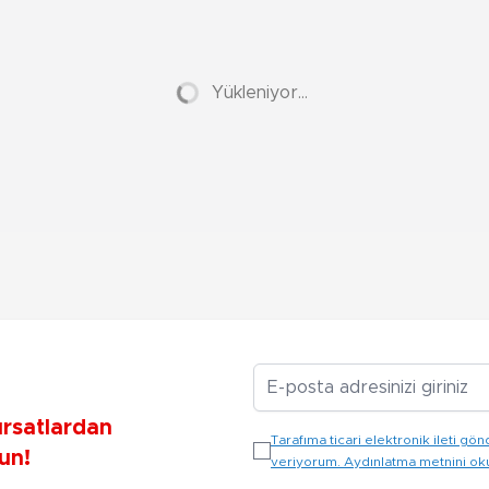
Yükleniyor...
E-posta Adresiniz
ırsatlardan
Tarafıma ticari elektronik ileti 
un!
veriyorum. Aydınlatma metnini o