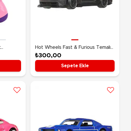
k
Hot Wheels Fast & Furious Temalı
Arabalar Nissan 350z Custom
₺300,00
JKX05
Sepete Ekle