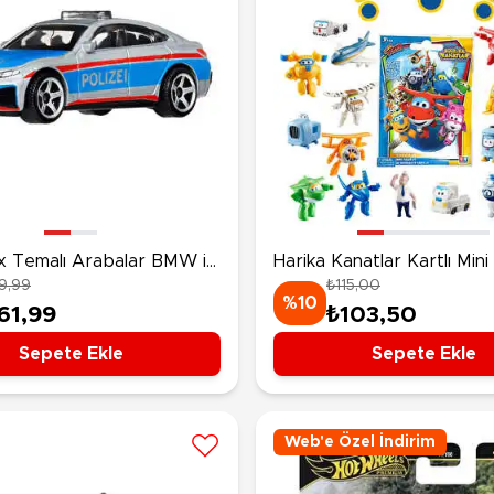
 Temalı Arabalar BMW i4
Harika Kanatlar Kartlı Mini
9,99
₺115,00
dan Berline JJR56
Sürpriz Paket
%10
61,99
₺103,50
Sepete Ekle
Sepete Ekle
Web'e Özel İndirim