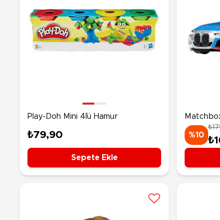
Play-Doh Mini 4´lü Hamur
Matchbox
₺17
Police Se
₺79,90
%10
₺1
Sepete Ekle