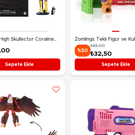
Ü
Hobi Oyuncakları
Anne Bebek Oyuncakları
Ak
Maketler
K
Aktivite Masaları
Sihirbazlık Setleri
Bi
Oyun Halısı
Puzzlelar
igh Skullector Coraline
Zomlings Tekli Figür ve Kul
K
Dönence ve Projektörler
Çeşitli Eğlence Oyuncakları
₺65,00
HK65
,00
De
%50
Dişlik ve Çıngıraklar
El İşi Setleri
₺32,50
B
Beslenme Gereçleri
Slime
Sepete Ekle
Sepete Ekle
Sp
Yürüme Arkadaşı
Pe
Bebek Oyuncakları
Bi
Bebek Araç Gereçleri
S
Banyo Oyuncakları
S