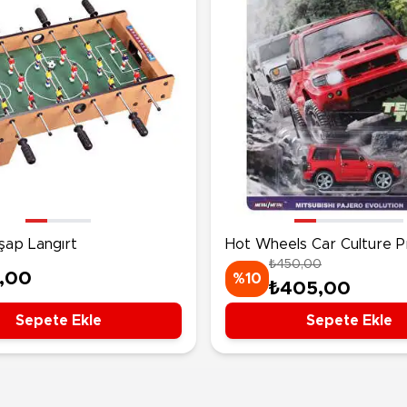
şap Langırt
Hot Wheels Car Culture 
₺450,00
Arabalar Mitsubishi Pajer
,00
%10
₺405,00
Evolution HRV89
Sepete Ekle
Sepete Ekle