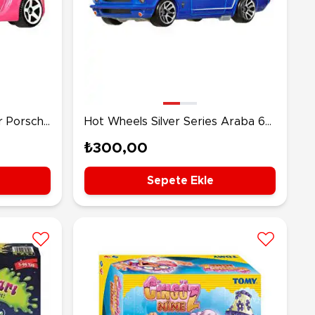
r Porsche
Hot Wheels Silver Series Araba 65
Ford Mustang 2+2 Fastback JBY49
₺300,00
Sepete Ekle