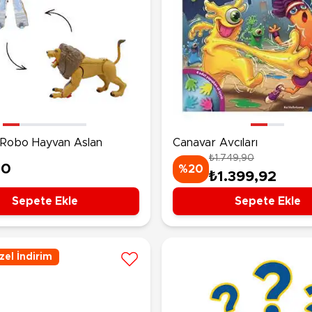
Robo Hayvan Aslan
Canavar Avcıları
₺1.749,90
00
%20
₺1.399,92
Sepete Ekle
Sepete Ekle
el İndirim