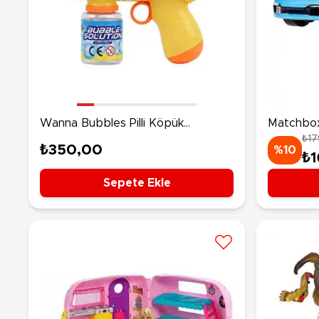
Wanna Bubbles Pilli Köpük
Matchbox
₺17
Tabancası Sarı
911 Carre
₺350,00
%10
₺1
Sepete Ekle