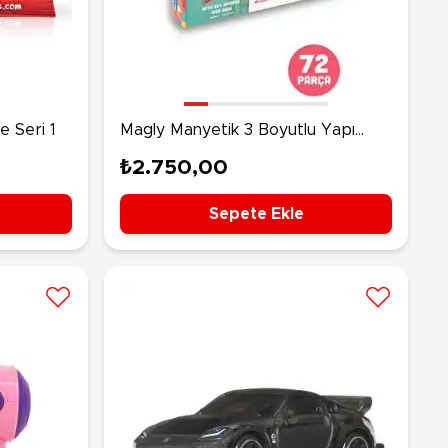
rünleri
Çeşitli Peluşlar
ülü Araçlar
aykay - Paten - Scooter
sikletler
e Seri 1
Magly Manyetik 3 Boyutlu Yapı
oruyucu Ekipmanlar
Blokları 72 Parça
₺2.750,00
niz - Havuz Ürünleri
ahçe Oyuncakları
Sepete Ekle
or Ürünleri
dallı Araçlar
n Git Araçlar
allanan Oyuncaklar
u Tabancaları