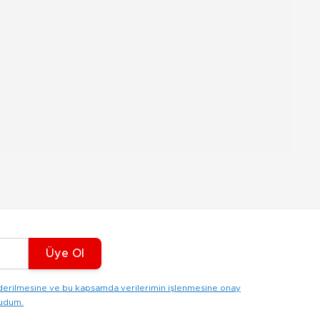
Üye Ol
gönderilmesine ve bu kapsamda verilerimin işlenmesine onay
kudum.