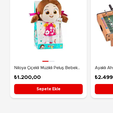
Niloya Çiçekli Müzikli Peluş Bebek
Ayaklı Ah
35 cm.
₺1.200,00
₺2.499
Sepete Ekle