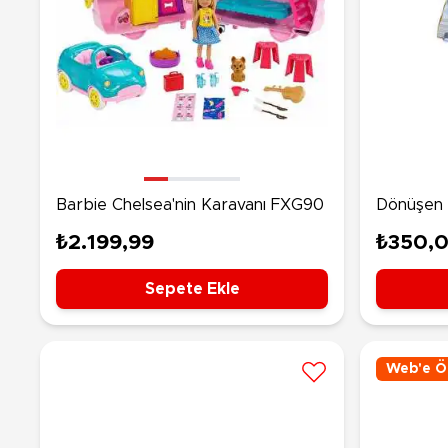
Barbie Chelsea'nin Karavanı FXG90
Dönüşen 
₺2.199,99
₺350,
Sepete Ekle
Web'e Öz