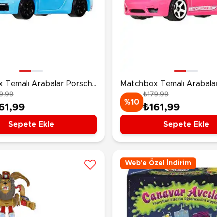
 Temalı Arabalar Porsche
Matchbox Temalı Arabala
9,99
₺179,99
ra Cabriolet JJR59
Cayman JJR57
%10
61,99
₺161,99
Sepete Ekle
Sepete Ekle
Web'e Özel İndirim