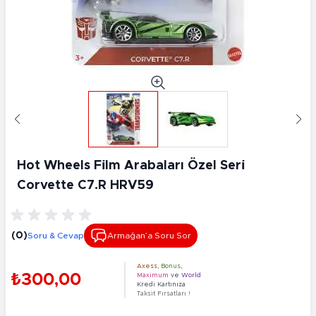
Hot Wheels Fi̇lm Arabaları Özel Seri̇
Corvette C7.R HRV59
(0)
Soru & Cevap
Armağan’a Soru Sor
Axess
,
Bonus
,
₺300,00
Maximum
ve
World
Kredi Kartınıza
Taksit Fırsatları !