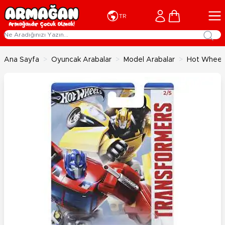
İçeriğe geç
Cart
TR
Ana Sayfa
>
Oyuncak Arabalar
>
Model Arabalar
>
Hot Wheels