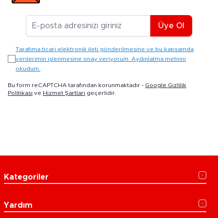
E-posta Adresiniz
Üye Ol
Tarafıma ticari elektronik ileti gönderilmesine ve bu kapsamda
verilerimin işlenmesine onay veriyorum. Aydınlatma metnini
okudum.
Bu form reCAPTCHA tarafından korunmaktadır -
Google Gizlilik
Politikası
ve
Hizmet Şartları
geçerlidir.
Kategoriler
Yardım