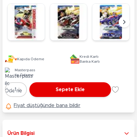
Kredi Kartı
Kapıda Ödeme
Banka Kartı
Masterpass
ile Ödeme
-
+
1
Sepete Ekle
Adet
Fiyat düştüğünde bana bildir
Ürün Bilgisi