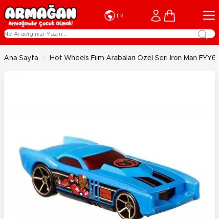
İçeriğe geç
Cart
TR
Ana Sayfa
>
Hot Wheels Film Arabaları Özel Seri Iron Man FYY6