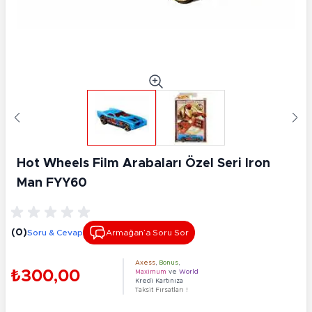
Hot Wheels Film Arabaları Özel Seri Iron
Man FYY60
(0)
Soru & Cevap
Armağan’a Soru Sor
Axess
,
Bonus
,
₺300,00
Maximum
ve
World
Kredi Kartınıza
Taksit Fırsatları !