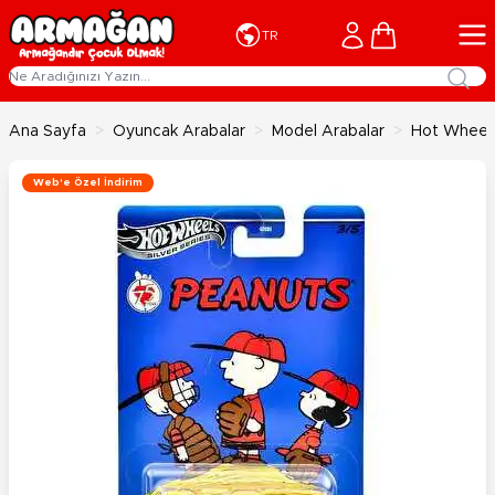
İçeriğe geç
Cart
TR
Ana Sayfa
>
Oyuncak Arabalar
>
Model Arabalar
>
Hot Wheels
Web'e Özel İndirim