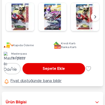
Kredi Kartı
Kapıda Ödeme
Banka Kartı
Masterpass
ile Ödeme
-
+
1
Sepete Ekle
Adet
Fiyat düştüğünde bana bildir
Ürün Bilgisi