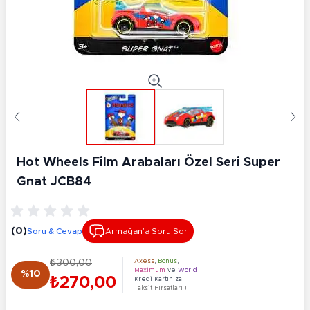
Hot Wheels Film Arabaları Özel Seri Super
Gnat JCB84
(0)
Soru & Cevap
Armağan’a Soru Sor
₺300,00
Axess
,
Bonus
,
Maximum
ve
World
%10
₺270,00
Kredi Kartınıza
Taksit Fırsatları !