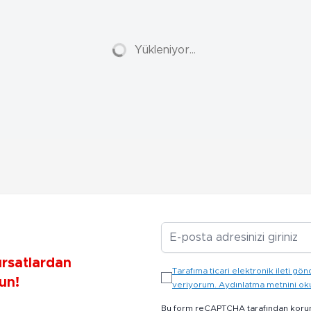
Yükleniyor...
E-posta Adresiniz
ırsatlardan
Tarafıma ticari elektronik ileti 
un!
veriyorum. Aydınlatma metnini o
Bu form reCAPTCHA tarafından koru