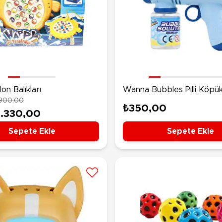
on Balıkları
Wanna Bubbles Pilli Köpü
.900,00
Tabancası Mavi
₺350,00
1.330,00
Sepete Ekle
Sepete Ekle