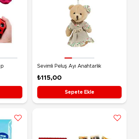
op
Sevimli Peluş Ayı Anahtarlık
₺115,00
Sepete Ekle