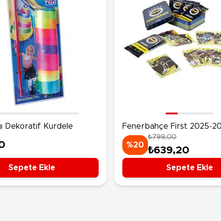
ı Dekoratif Kurdele
Fenerbahçe First 2025-2
₺799,00
Sezonu Koleksiyon Kartlar
0
%20
₺639,20
Kutu
Sepete Ekle
Sepete Ekle