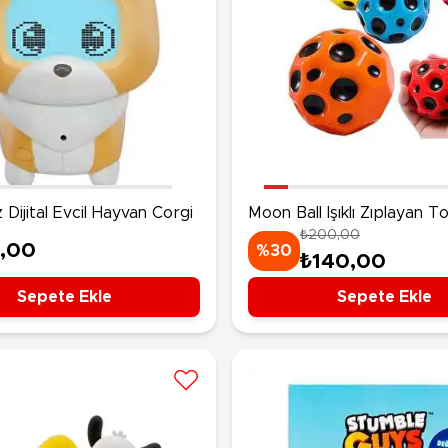
 Dijital Evcil Hayvan Corgi
Moon Ball Işıklı Zıplayan T
₺200,00
,00
%30
₺140,00
Sepete Ekle
Sepete Ekle