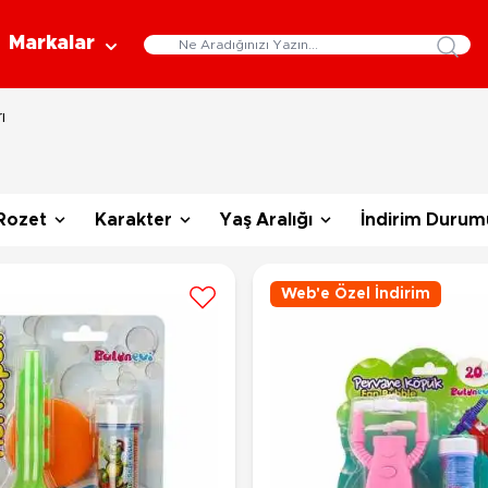
Markalar
ı
Eğitici Oyuncaklar
Bebekler
Y
Bilim Setleri
Moda Bebekler
L
Gelişim Oyuncakları
Et Bebekler
Au
Rozet
Karakter
Yaş Aralığı
İndirim Durum
Oyun Hamurları
Bez Bebekler
M
Fonksiyonlu Bebekler
Çe
Müzik Aletleri
Web'e Özel İndirim
Bebek Evleri
P
3-5 Yaş
6-9 Yaş
Oyuncak Bebek Aksesuarları
Oyunlar
Oyuncak Bebek Setleri
K
Pa
Arkadaş - Aile Kutu Oyunları
Kozmetik ve Aksesuar
Yı
Çocuk Kutu Oyunları
Kozmetik ve Güzellik Setleri
Eğitici Oyunlar
A
Aksesuar