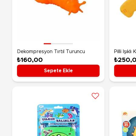
Dekompresyon Tırtıl Turuncu
Pi̇lli̇ Iş
₺160,00
₺250,
Sepete Ekle