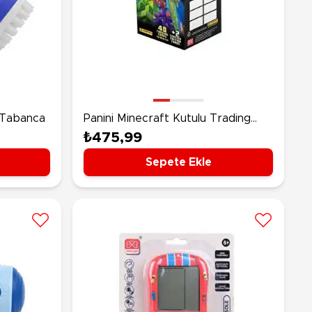
vi Tabanca
Panini Minecraft Kutulu Trading
Card Seti
₺475,99
Sepete Ekle