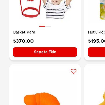
Nerf
Hayvan Figürler
Silahlar
Çeşitli Figürler
Silah Setleri
Koleksiyon Figürler
Kılıç Setleri
Elektronik Ürünler
Ok Setleri
Basket Kafa
Flütlü Kö
Çeşitli Elektronik Ürünler
₺370,00
₺195,0
Sepete Ekle