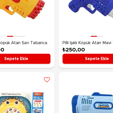
ıklı Köpük Atan Sarı Tabanca
Pi̇lli̇ Işıklı Köpük Atan Ma
00
₺250,00
Sepete Ekle
Sepete Ekle