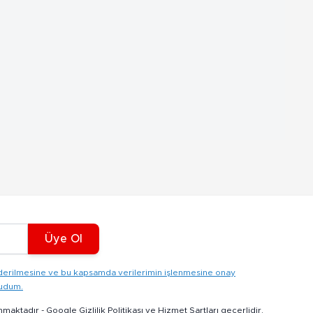
Üye Ol
gönderilmesine ve bu kapsamda verilerimin işlenmesine onay
kudum.
nmaktadır -
Google Gizlilik Politikası
ve
Hizmet Şartları
geçerlidir.