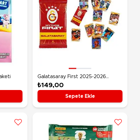
aketi
Galatasaray First 2025-2026
Sezonu Koleksiyon Kartları
₺149,00
Sepete Ekle