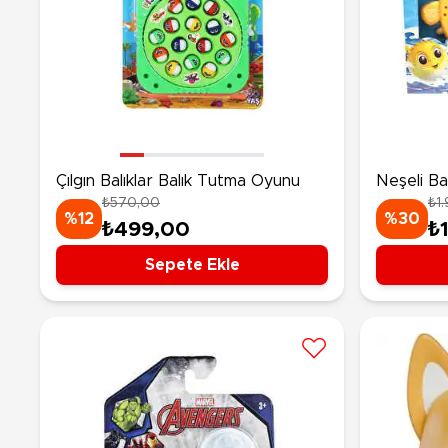
Çılgın Balıklar Balık Tutma Oyunu
Neşeli Bal
₺570,00
₺1
%12
%30
₺499,00
₺
Sepete Ekle