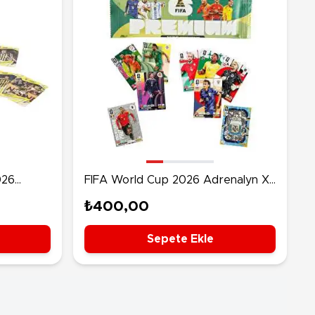
026
FIFA World Cup 2026 Adrenalyn XL
ı Metal
Premium Trading Card 10’lu Paket
₺400,00
Sepete Ekle