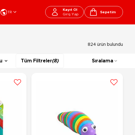
Kayıt Ol
TR
Sepetim
Giriş Yap
Cart
apı Oyuncakları
Kırtasiye - Okul
824 ürün bulundu
EGO
Okul Çantaları
sini
Beslenme Çantası
u
Tüm Filtreler
(8)
Sıralama
ega Bloks
Kalem Çantası
şitli Bloklar
Okul Araç Gereçleri
Matara
arti ve Özel Günler
10-12 Yaş
13+ Yaş
Kitaplar
ostüm
Peluşlar
rti Malzemeleri
lbaşı Ürünleri
Ty Peluşlar
Fonksiyonel Peluşlar
çık Hava - Spor - Deniz
Lisanslı Peluşlar