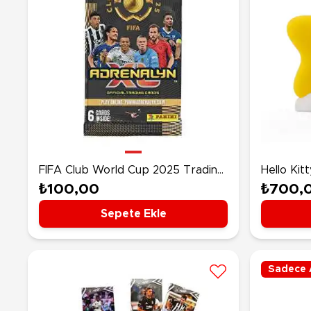
FIFA Club World Cup 2025 Trading
Hello Kitt
Card
Başucu L
₺100,00
₺700,
Sepete Ekle
Sadece 