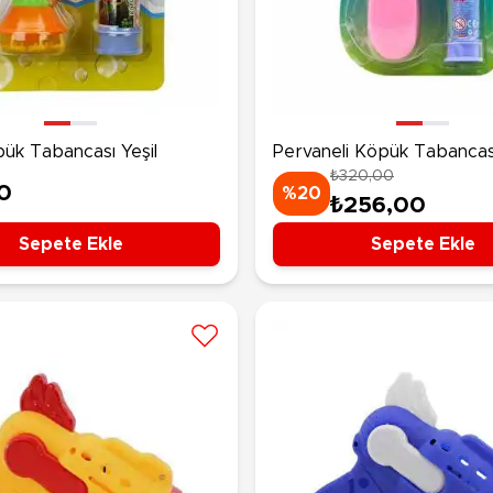
Ü
Hobi Oyuncakları
Anne Bebek Oyuncakları
Ak
Maketler
K
Aktivite Masaları
Sihirbazlık Setleri
Bi
Oyun Halısı
Puzzlelar
pük Tabancası Yeşil
Pervaneli Köpük Tabanca
K
Dönence ve Projektörler
Çeşitli Eğlence Oyuncakları
₺320,00
De
Dişlik ve Çıngıraklar
0
El İşi Setleri
%20
₺256,00
B
Beslenme Gereçleri
Slime
Sepete Ekle
Sepete Ekle
Sp
Yürüme Arkadaşı
Pe
Bebek Oyuncakları
Bi
Bebek Araç Gereçleri
S
Banyo Oyuncakları
S