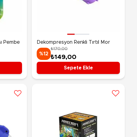
rünleri
Çeşitli Peluşlar
ülü Araçlar
aykay - Paten - Scooter
sikletler
sı Pembe
oruyucu Ekipmanlar
Dekompresyon Renkli Tırtıl Mor
₺170,00
niz - Havuz Ürünleri
%12
₺149,00
ahçe Oyuncakları
or Ürünleri
Sepete Ekle
dallı Araçlar
n Git Araçlar
allanan Oyuncaklar
u Tabancaları