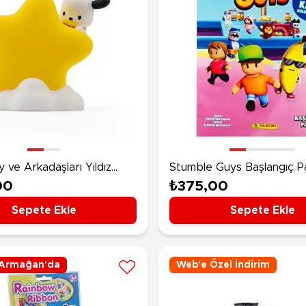
y ve Arkadaşları Yıldız
Stumble Guys Başlangıç P
ambası Pochacco
00
₺375,00
Sepete Ekle
Sepete Ekle
Armağan'da
Web'e Özel İndirim