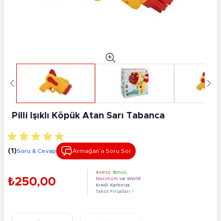
Pi̇lli̇ Işıklı Köpük Atan Sarı Tabanca
(1)
Soru & Cevap
Armağan’a Soru Sor
Axess
,
Bonus
,
₺250,00
Maximum
ve
World
Kredi Kartınıza
Taksit Fırsatları !