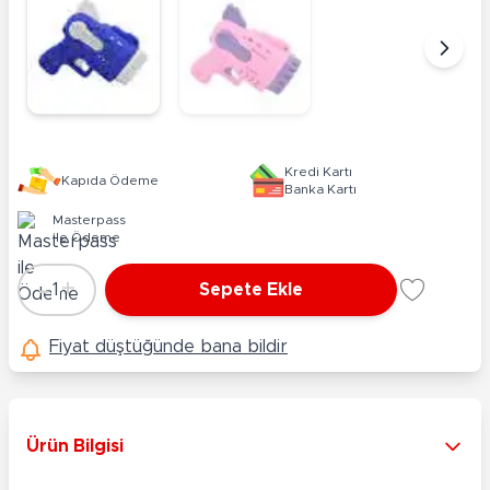
Kredi Kartı
Kapıda Ödeme
Banka Kartı
Masterpass
ile Ödeme
-
+
1
Sepete Ekle
Adet
Fiyat düştüğünde bana bildir
Ürün Bilgisi