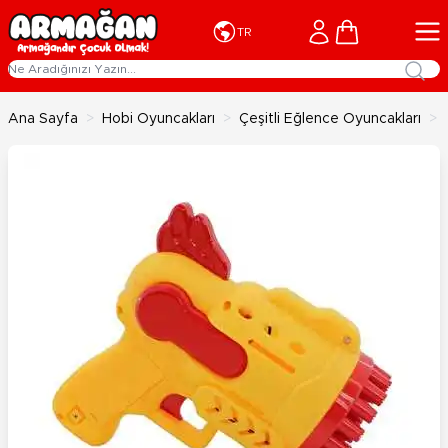
İçeriğe geç
Cart
TR
Ana Sayfa
>
Hobi Oyuncakları
>
Çeşitli Eğlence Oyuncakları
>