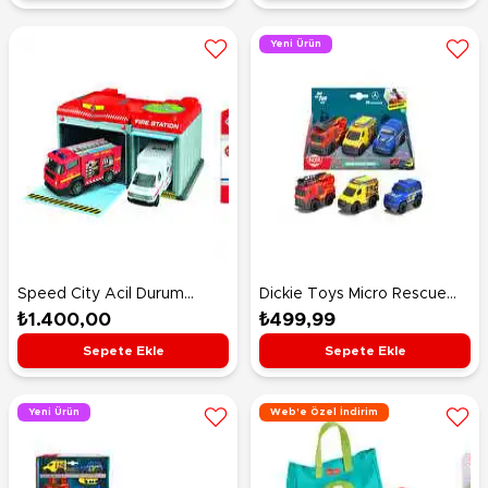
Yeni Ürün
Speed City Acil Durum
Dickie Toys Micro Rescue
İstasyonu İtfaiye ve
Force Mercedes-Benz 3
₺1.400,00
₺499,99
Ambulans Aracı
Araçlı Acil Durum Araç Seti
Sepete Ekle
Sepete Ekle
Yeni Ürün
Web'e Özel İndirim