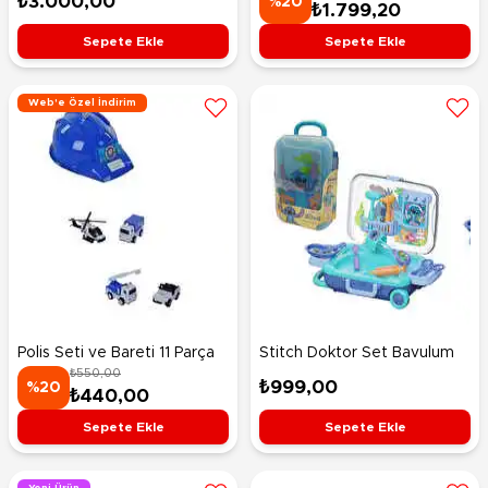
₺3.000,00
%20
₺1.799,20
Sepete Ekle
Sepete Ekle
Web'e Özel İndirim
Polis Seti ve Bareti 11 Parça
Stitch Doktor Set Bavulum
₺550,00
₺999,00
%20
₺440,00
Sepete Ekle
Sepete Ekle