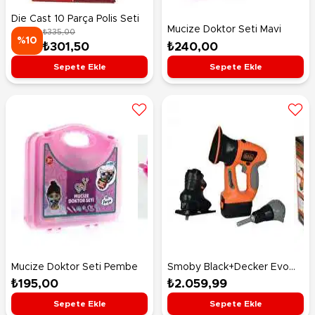
Die Cast 10 Parça Polis Seti
Mucize Doktor Seti Mavi
₺335,00
%10
₺240,00
₺301,50
Sepete Ekle
Sepete Ekle
Mucize Doktor Seti Pembe
Smoby Black+Decker Evo
4'ü 1 arada Matkap Seti
₺195,00
₺2.059,99
Sepete Ekle
Sepete Ekle