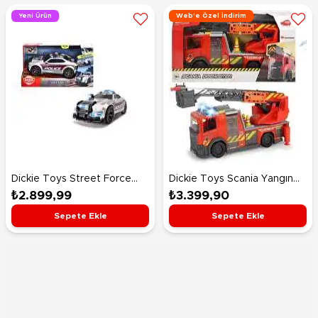
Yeni Ürün
Web'e Özel İndirim
Dickie Toys Street Force
Dickie Toys Scania Yangın
Işıklı ve Sesli Motorlu Polis
Devriyesi
₺2.899,99
₺3.399,90
Arabası 33 Cm
Sepete Ekle
Sepete Ekle