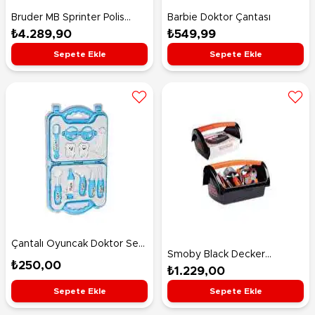
Bruder MB Sprinter Polis
Barbie Doktor Çantası
Minibüsü
₺4.289,90
₺549,99
Sepete Ekle
Sepete Ekle
Çantalı Oyuncak Doktor Seti
Smoby Black Decker
Mavi Dişçi Seti
₺250,00
Oyuncak Takım Çantası
₺1.229,00
Sepete Ekle
Sepete Ekle