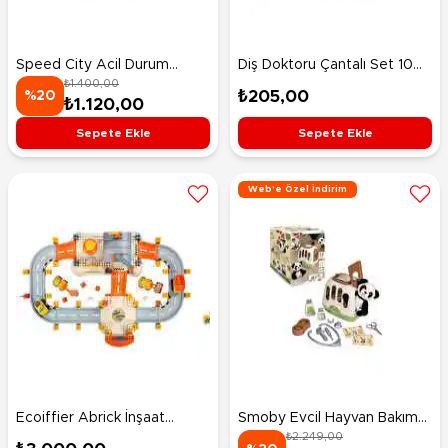
Speed City Acil Durum
Diş Doktoru Çantalı Set 10
₺1.400,00
İstasyonu Polis İstasyonu
Parça
₺205,00
%20
₺1.120,00
Sepete Ekle
Sepete Ekle
Web'e Özel İndirim
Ecoiffier Abrick İnşaat
Smoby Evcil Hayvan Bakım
₺2.249,00
Sahası Oyun Seti
Çantası