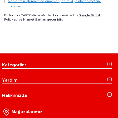
verilerimin işlenmesine onay veriyorum. Aydınlatma metnini
okudum.
Bu form reCAPTCHA tarafından korunmaktadır -
Google Gizlilik
Politikası
ve
Hizmet Şartları
geçerlidir.
Kategoriler
Yardım
Hakkımızda
Mağazalarımız