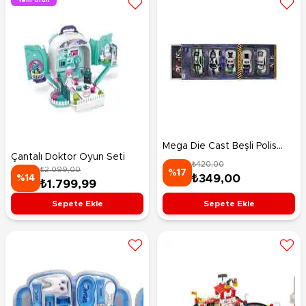
Yeni Ürün
Mega Die Cast Beşli Polis
Çantalı Doktor Oyun Seti
Arabaları
₺420,00
₺2.099,00
%17
₺349,00
%14
₺1.799,99
Sepete Ekle
Sepete Ekle