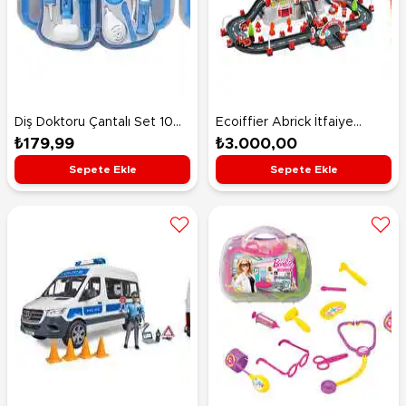
Diş Doktoru Çantalı Set 10
Ecoiffier Abrick İtfaiye
Parça Mavi
İstasyonu Oyun Seti
₺179,99
₺3.000,00
Sepete Ekle
Sepete Ekle