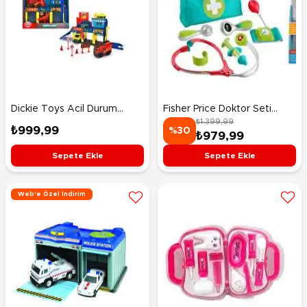
Dickie Toys Acil Durum
Fisher Price Doktor Seti
₺1.399,99
Hizmetleri İstasyonu ve Araç
HYH26
₺999,99
%30
₺979,99
Oyun Seti
Sepete Ekle
Sepete Ekle
Web'e Özel İndirim