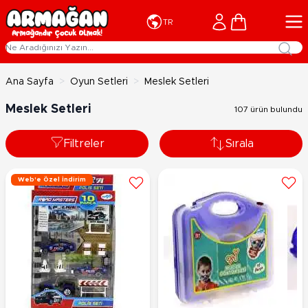
İçeriğe geç
Cart
TR
Ana Sayfa
>
Oyun Setleri
>
Meslek Setleri
Meslek Setleri
107 ürün bulundu
Filtreler
Sırala
Web'e Özel İndirim