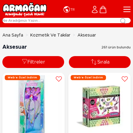
İçeriğe geç
Cart
TR
Ana Sayfa
>
Kozmetik Ve Takılar
>
Aksesuar
Aksesuar
261 ürün bulundu
Filtreler
Sırala
Web'e Özel İndirim
Web'e Özel İndirim