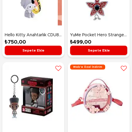
Hello Kitty Anahtarlık CDU8-
YuMe Pocket Hero Stranger
5 Koala
Things Demogorgon
₺750,00
₺499,00
Sepete Ekle
Sepete Ekle
Web'e Özel İndirim