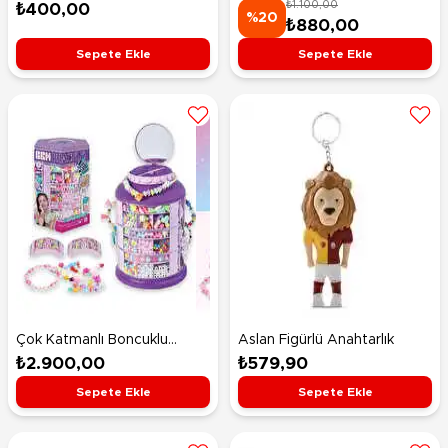
₺1.100,00
Bileklik Örgü Seti
₺400,00
Serisi Cinnamoroll
%20
₺880,00
Sepete Ekle
Sepete Ekle
Çok Katmanlı Boncuklu
Aslan Figürlü Anahtarlık
Saklama Seti
₺2.900,00
₺579,90
Sepete Ekle
Sepete Ekle