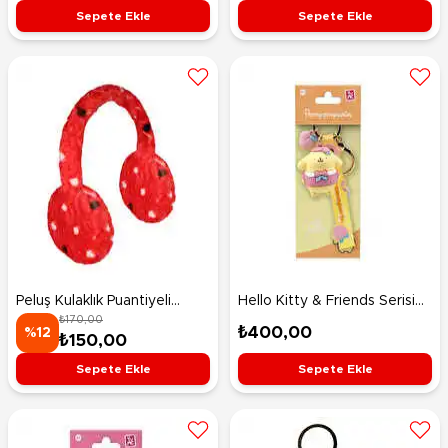
Sepete Ekle
Sepete Ekle
Peluş Kulaklık Puantiyeli
Hello Kitty & Friends Serisi
₺170,00
Kırmızı
Anahtarlık Pompompurin
₺400,00
%12
₺150,00
Sepete Ekle
Sepete Ekle