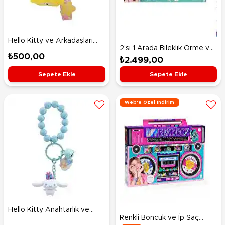
Hello Kitty ve Arkadaşları
2'si 1 Arada Bileklik Örme ve
Işıklı Anahtarlık Hello Kitty
₺500,00
Takı Yapma Makinesi Seti
₺2.499,00
Sepete Ekle
Sepete Ekle
Web'e Özel İndirim
Hello Kitty Anahtarlık ve
Renkli Boncuk ve İp Saç
Bileklik Yıl Dönümü Kutlama