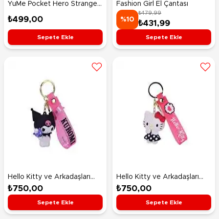
YuMe Pocket Hero Stranger
Fashion Girl El Çantası
₺479,99
Things Lucas
₺499,00
%10
₺431,99
Sepete Ekle
Sepete Ekle
Hello Kitty ve Arkadaşları
Hello Kitty ve Arkadaşları
Anahtarlık CDU8 Kuromi Ice
Anahtarlık CDU8 Hello Kitty
₺750,00
₺750,00
Cream
Dot
Sepete Ekle
Sepete Ekle