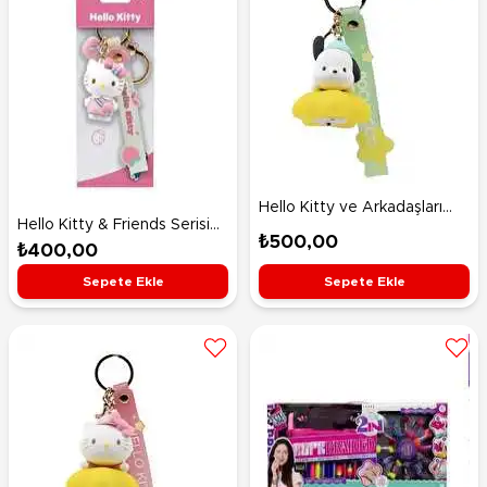
Hello Kitty ve Arkadaşları
Hello Kitty & Friends Serisi
Işıklı Anahtarlık Pochacco
₺500,00
Anahtarlık Hello Kitty
₺400,00
Sepete Ekle
Sepete Ekle