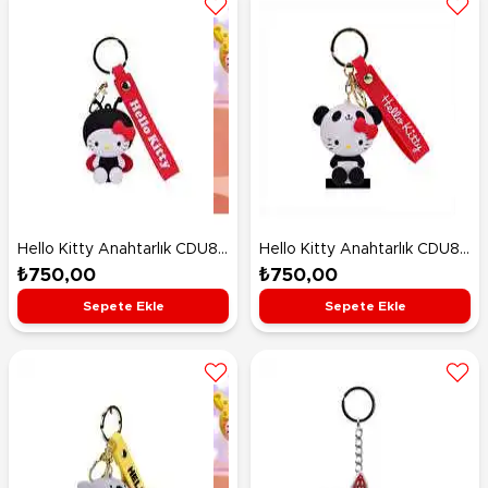
Hello Kitty Anahtarlık CDU8-
Hello Kitty Anahtarlık CDU8-
5 Ladybug
5 Panda
₺750,00
₺750,00
Sepete Ekle
Sepete Ekle