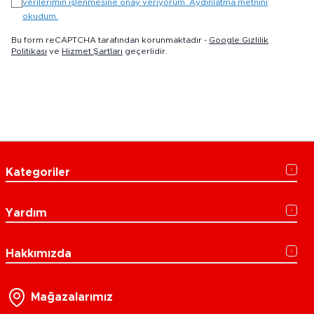
verilerimin işlenmesine onay veriyorum. Aydınlatma metnini
okudum.
Bu form reCAPTCHA tarafından korunmaktadır -
Google Gizlilik
Politikası
ve
Hizmet Şartları
geçerlidir.
Kategoriler
Yardım
Hakkımızda
Mağazalarımız