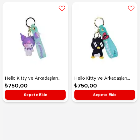
Hello Kitty ve Arkadaşları
Hello Kitty ve Arkadaşları
Anahtarlık CDU8 Kuromi
Anahtarlık CDU8 Bad Badtz-
₺750,00
₺750,00
Maru
Sepete Ekle
Sepete Ekle