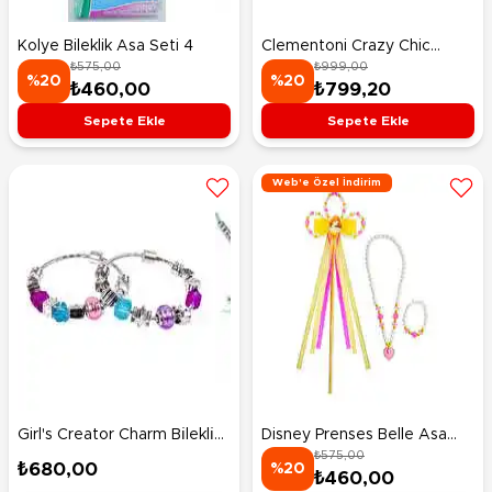
Kolye Bileklik Asa Seti 4
Clementoni Crazy Chic
₺575,00
₺999,00
Renkli Kolyeler
%20
%20
₺460,00
₺799,20
Sepete Ekle
Sepete Ekle
Web'e Özel İndirim
Girl's Creator Charm Bi̇lekli̇k
Disney Prenses Belle Asa
₺575,00
Yapım Seti̇
Kolye Bileklik Seti
₺680,00
%20
₺460,00