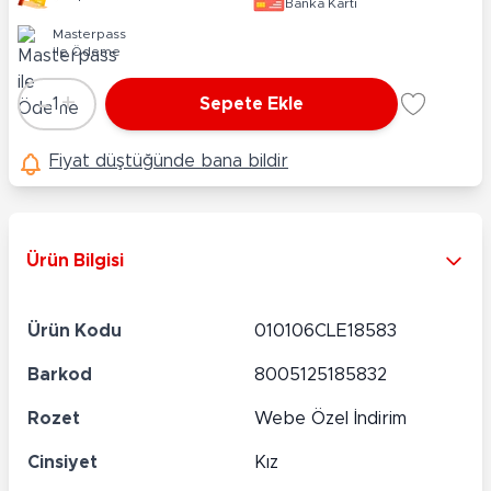
Banka Kartı
Masterpass
ile Ödeme
-
+
1
Sepete Ekle
Adet
Fiyat düştüğünde bana bildir
Ürün Bilgisi
Ürün Kodu
010106CLE18583
Barkod
8005125185832
Rozet
Webe Özel İndirim
Cinsiyet
Kız