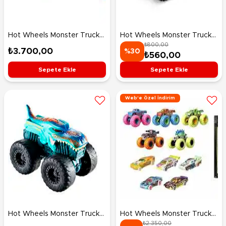
Hot Wheels Monster Trucks
Hot Wheels Monster Trucks
₺800,00
Araba Yiyen Mega-Wrex
1:43 Ölçekli Kükreyen Araçlar
₺3.700,00
%30
₺560,00
GYL13
5 Alarm HDX65
Sepete Ekle
Sepete Ekle
Web'e Özel İndirim
Hot Wheels Monster Trucks
Hot Wheels Monster Trucks
₺2.350,00
1:43 Ölçekli Kükreyen Araçlar
Karanlıkta Parlayan Araçlar