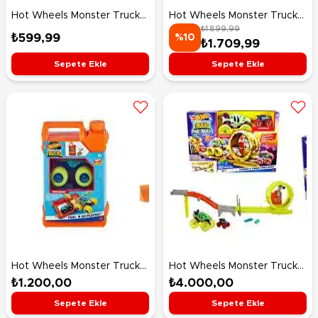
Hot Wheels Monster Trucks
Hot Wheels Monster Trucks
₺1.899,99
Renk Değiştiren Arabalar
Arenada Rhinomite
₺599,99
%10
₺1.709,99
HJF39 - Seri 2
Mücadelesi Oyun Seti HTP18
Sepete Ekle
Sepete Ekle
Hot Wheels Monster Trucks
Hot Wheels Monster Trucks
Taşınabilir Oyun Seti HXT04
Power Smashers Oyun Seti
₺1.200,00
₺4.000,00
HXT05
Sepete Ekle
Sepete Ekle