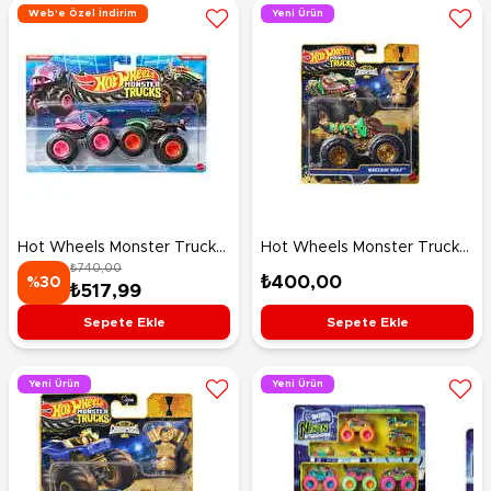
Web'e Özel İndirim
Yeni Ürün
Hot Wheels Monster Trucks
Hot Wheels Monster Trucks
₺740,00
Güçlü İkili 1:64 Arabalar Piran-
Arabalar Bigfoot Trophy
₺400,00
%30
₺517,99
Ahhhh & Shark Wreak JLV82
Şampiyonları Wreckin Wolf
JMV65
Sepete Ekle
Sepete Ekle
Yeni Ürün
Yeni Ürün