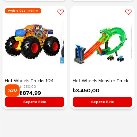
Web'e Özel İndirim
Hot Wheels Trucks 1:24
Hot Wheels Monster Trucks
₺1.250,00
Arabalar Skeleton Crew
Köpek Balığı ve Dinozor
₺3.450,00
%30
₺874,99
HWG79
Korkunç Ejderhaya Karşı
Oyun Seti JFR06
Sepete Ekle
Sepete Ekle