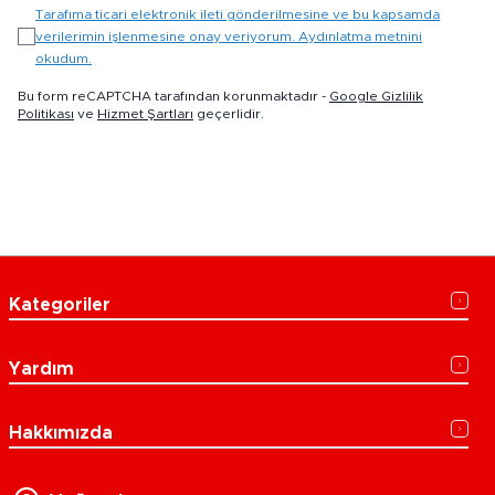
Tarafıma ticari elektronik ileti gönderilmesine ve bu kapsamda
verilerimin işlenmesine onay veriyorum. Aydınlatma metnini
okudum.
Bu form reCAPTCHA tarafından korunmaktadır -
Google Gizlilik
Politikası
ve
Hizmet Şartları
geçerlidir.
Kategoriler
Yardım
Hakkımızda