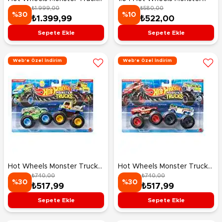
₺1.999,00
₺580,00
1:24 Tiger Shark Uzaktan
Trucks Arabalar The 909
%30
%10
₺1.399,99
₺522,00
Kumandalı Araba HNV03
JHY78
Sepete Ekle
Sepete Ekle
Web'e Özel İndirim
Web'e Özel İndirim
Hot Wheels Monster Trucks
Hot Wheels Monster Trucks
₺740,00
₺740,00
Güçlü İkili 1:64 Arabalar
Güçlü İkili 1:64 Arabalar Hot
%30
%30
₺517,99
₺517,99
Funny Feeling & Mood
Wheels Fire Rescue & HW 5
Crusher JHY81
Alarm JLV86
Sepete Ekle
Sepete Ekle