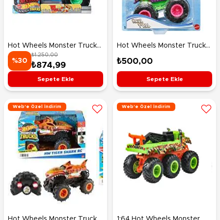
Hot Wheels Monster Trucks
Hot Wheels Monster Trucks
₺1.250,00
1:24 Arabalar Hw Pizza Co
Renk Değiştiren Araçlar Haul
₺500,00
%30
₺874,99
JKP85
Y'all HMH35
Sepete Ekle
Sepete Ekle
Web'e Özel İndirim
Web'e Özel İndirim
Hot Wheels Monster Trucks
1:64 Hot Wheels Monster