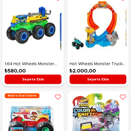
1:64 Hot Wheels Monster
Hot Wheels Monster Trucks
Trucks Arabalar Loco Punk
Köpekbalığı Oyun Seti
₺580,00
₺2.000,00
HWN93
JFR08
Sepete Ekle
Sepete Ekle
Web'e Özel İndirim