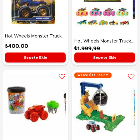
Hot Wheels Monster Trucks
Hot Wheels Monster Trucks
Arabalar Bigfoot Trophy
₺400,00
Neon Smashers Çoklu Paket
₺1.999,99
Şampiyonları Rodger
JMV38
Dodger JMV71
Sepete Ekle
Sepete Ekle
Web'e Özel İndirim