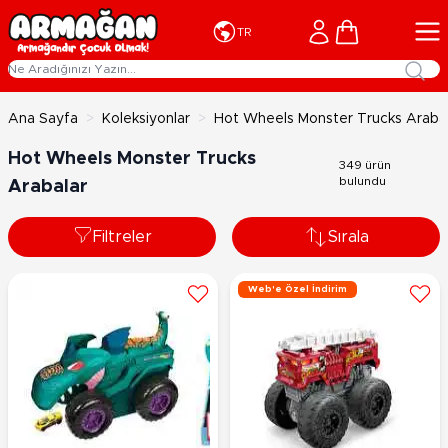
İçeriğe geç
Cart
TR
Ana Sayfa
>
Koleksiyonlar
>
Hot Wheels Monster Trucks Araba
Hot Wheels Monster Trucks
349 ürün
bulundu
Arabalar
Filtreler
Sırala
Web'e Özel İndirim