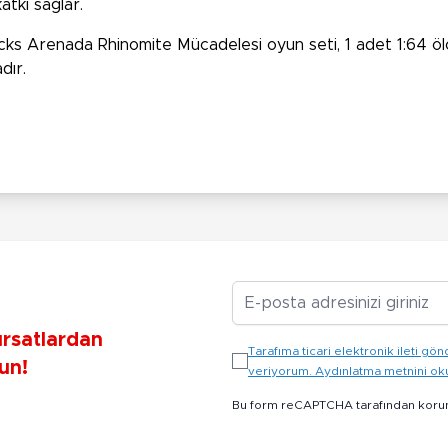
atkı sağlar.
cks Arenada Rhinomite Mücadelesi oyun seti, 1 adet 1:64 ö
dır.
E-posta Adresiniz
ırsatlardan
Tarafıma ticari elektronik ileti 
un!
veriyorum. Aydınlatma metnini o
Bu form reCAPTCHA tarafından koru