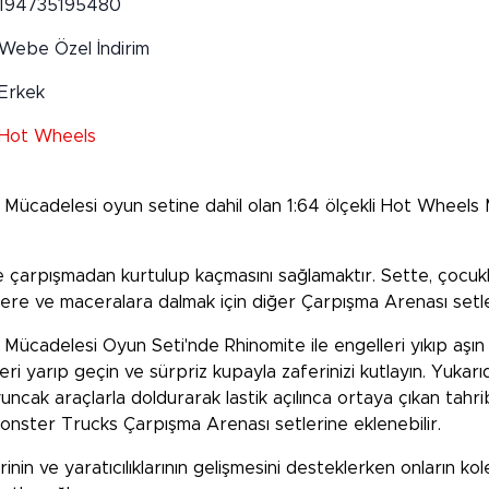
194735195480
Webe Özel İndirim
Erkek
Hot Wheels
cadelesi oyun setine dahil olan 1:64 ölçekli Hot Wheels M
le çarpışmadan kurtulup kaçmasını sağlamaktır. Sette, çocukl
llere ve maceralara dalmak için diğer Çarpışma Arenası setle
adelesi Oyun Seti'nde Rhinomite ile engelleri yıkıp aşın ve
ri yarıp geçin ve sürpriz kupayla zaferinizi kutlayın. Yukarıda
uncak araçlarla doldurarak lastik açılınca ortaya çıkan tah
Monster Trucks Çarpışma Arenası setlerine eklenebilir.
inin ve yaratıcılıklarının gelişmesini desteklerken onların ko