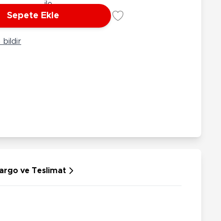
rünleri
Çeşitli Peluşlar
Sepete Ekle
ülü Araçlar
aykay - Paten - Scooter
bildir
sikletler
oruyucu Ekipmanlar
niz - Havuz Ürünleri
ahçe Oyuncakları
or Ürünleri
dallı Araçlar
n Git Araçlar
allanan Oyuncaklar
u Tabancaları
argo ve Teslimat