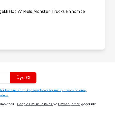
lçekli Hot Wheels Monster Trucks Rhinomite
Üye Ol
gönderilmesine ve bu kapsamda verilerimin işlenmesine onay
kudum.
nmaktadır -
Google Gizlilik Politikası
ve
Hizmet Şartları
geçerlidir.