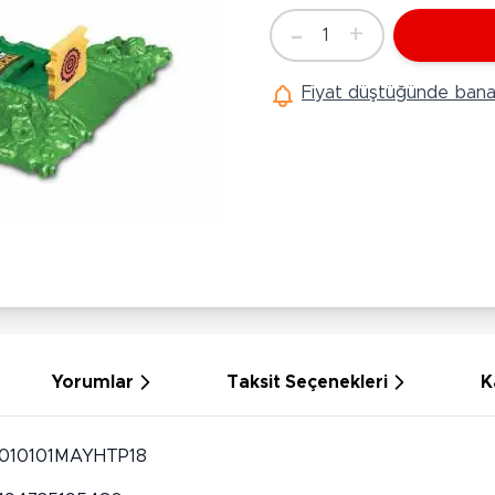
Ü
Hobi Oyuncakları
-
+
1
Anne Bebek Oyuncakları
Adet
Ak
Maketler
K
Fiyat düştüğünde bana 
Aktivite Masaları
Sihirbazlık Setleri
Bi
Oyun Halısı
Puzzlelar
K
Dönence ve Projektörler
Çeşitli Eğlence Oyuncakları
De
Dişlik ve Çıngıraklar
El İşi Setleri
B
Beslenme Gereçleri
Slime
Sp
Yürüme Arkadaşı
Pe
Bebek Oyuncakları
Bi
Bebek Araç Gereçleri
S
Banyo Oyuncakları
S
Yorumlar
Taksit Seçenekleri
K
010101MAYHTP18