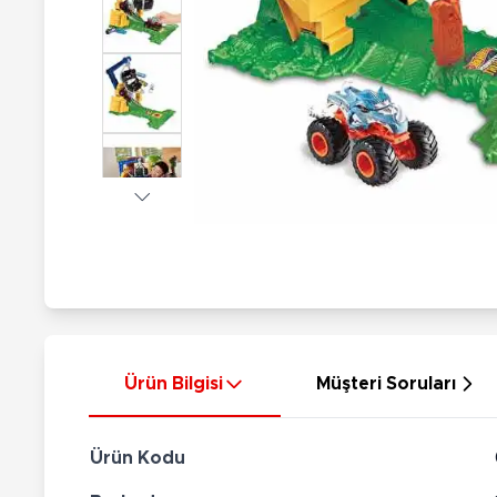
Nerf
Hayvan Figürler
Silahlar
Çeşitli Figürler
Silah Setleri
Koleksiyon Figürler
Kılıç Setleri
Elektronik Ürünler
Ok Setleri
Çeşitli Elektronik Ürünler
Ürün Bilgisi
Müşteri Soruları
Ürün Kodu