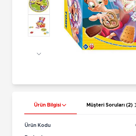
Nerf
Hayvan Figürler
Silahlar
Çeşitli Figürler
Silah Setleri
Koleksiyon Figürler
Kılıç Setleri
Elektronik Ürünler
Ok Setleri
Çeşitli Elektronik Ürünler
Ürün Bilgisi
Müşteri Soruları (2)
Ürün Kodu