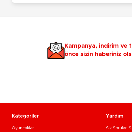
Kampanya, indirim ve f
önce sizin haberiniz ols
Kategoriler
Yardım
Oyuncaklar
Sık Sorulan S