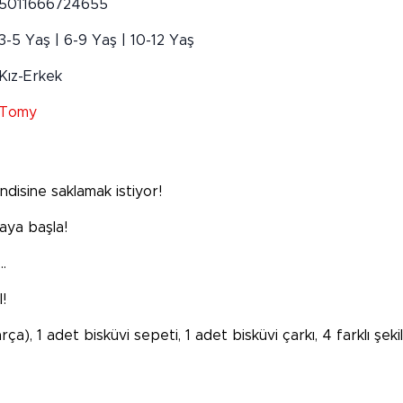
5011666724655
3-5 Yaş | 6-9 Yaş | 10-12 Yaş
Kız-Erkek
Tomy
disine saklamak istiyor!
aya başla!
…
!
ça), 1 adet bisküvi sepeti, 1 adet bisküvi çarkı, 4 farklı şe