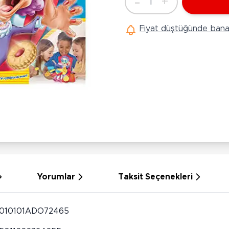
-
+
1
Ü
Adet
Hobi Oyuncakları
Anne Bebek Oyuncakları
Ak
Fiyat düştüğünde bana 
Maketler
K
Aktivite Masaları
Sihirbazlık Setleri
Bi
Oyun Halısı
Puzzlelar
K
Dönence ve Projektörler
Çeşitli Eğlence Oyuncakları
De
Dişlik ve Çıngıraklar
El İşi Setleri
B
Beslenme Gereçleri
Slime
Sp
Yürüme Arkadaşı
Pe
Bebek Oyuncakları
Bi
Bebek Araç Gereçleri
S
Banyo Oyuncakları
S
Yorumlar
Taksit Seçenekleri
010101ADO72465