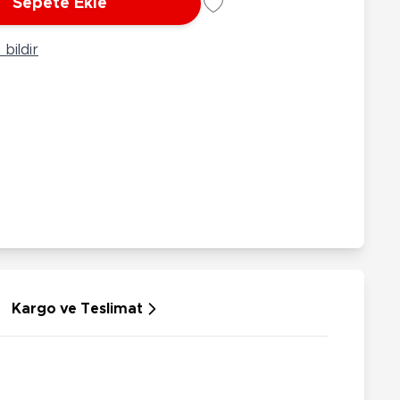
Sepete Ekle
rünleri
Çeşitli Peluşlar
ülü Araçlar
bildir
aykay - Paten - Scooter
sikletler
oruyucu Ekipmanlar
niz - Havuz Ürünleri
ahçe Oyuncakları
or Ürünleri
dallı Araçlar
n Git Araçlar
allanan Oyuncaklar
u Tabancaları
Kargo ve Teslimat