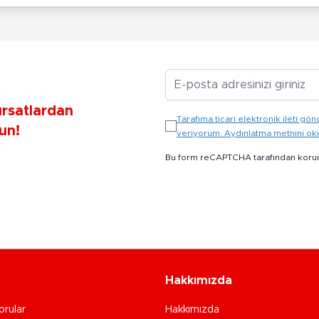
E-posta Adresiniz
ırsatlardan
Tarafıma ticari elektronik ileti 
un!
veriyorum. Aydınlatma metnini o
Bu form reCAPTCHA tarafından koru
Hakkımızda
orular
Hakkımızda