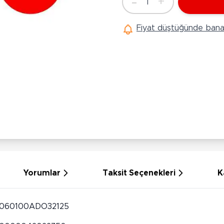
-
+
1
Ü
Adet
Hobi Oyuncakları
Anne Bebek Oyuncakları
Ak
Fiyat düştüğünde bana 
Maketler
K
Aktivite Masaları
Sihirbazlık Setleri
Bi
Oyun Halısı
Puzzlelar
K
Dönence ve Projektörler
Çeşitli Eğlence Oyuncakları
De
Dişlik ve Çıngıraklar
El İşi Setleri
B
Beslenme Gereçleri
Slime
Sp
Yürüme Arkadaşı
Pe
Bebek Oyuncakları
Bi
Bebek Araç Gereçleri
S
Banyo Oyuncakları
S
Yorumlar
Taksit Seçenekleri
K
060100ADO32125