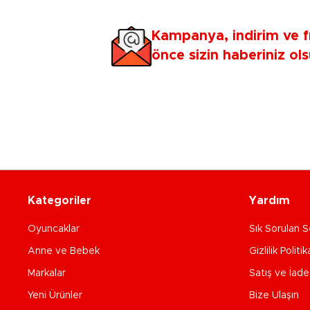
Kampanya, indirim ve f
önce sizin haberiniz ols
Kategoriler
Yardım
Oyuncaklar
Sık Sorulan S
Anne ve Bebek
Gizlilik Politik
Markalar
Satış ve İad
Yeni Ürünler
Bize Ulaşın