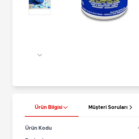
Nerf
Hayvan Figürler
Silahlar
Çeşitli Figürler
Silah Setleri
Koleksiyon Figürler
Kılıç Setleri
Elektronik Ürünler
Ok Setleri
Çeşitli Elektronik Ürünler
Ürün Bilgisi
Müşteri Soruları
Ürün Kodu