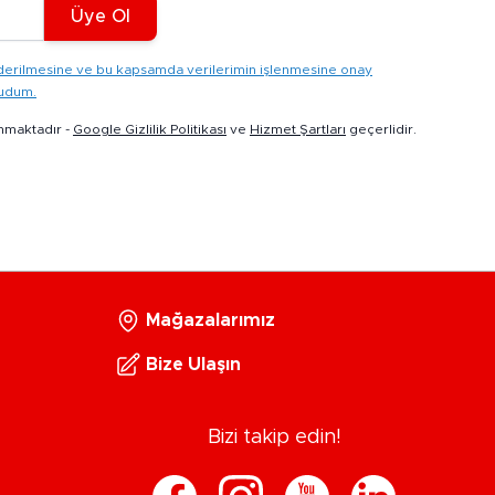
Üye Ol
gönderilmesine ve bu kapsamda verilerimin işlenmesine onay
kudum.
nmaktadır -
Google Gizlilik Politikası
ve
Hizmet Şartları
geçerlidir.
Mağazalarımız
Bize Ulaşın
Bizi takip edin!