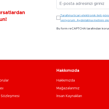
E-posta Adresiniz
ırsatlardan
Tarafıma ticari elektronik ileti 
un!
veriyorum. Aydınlatma metnini o
Bu form reCAPTCHA tarafından koru
Hakkımızda
orular
Hakkımızda
ası
Mağazalarımız
e Sözleşmesi
İnsan Kaynakları