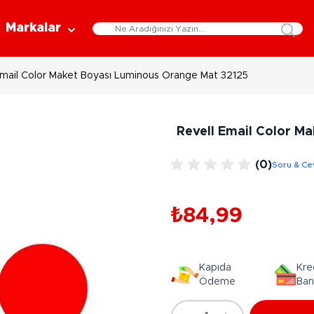
Markalar
Email Color Maket Boyası Luminous Orange Mat 32125
Eğitici Oyuncaklar
Bebekler
Y
Bilim Setleri
Moda Bebekler
L
Revell Email Color M
Gelişim Oyuncakları
Et Bebekler
Au
Oyun Hamurları
Bez Bebekler
M
(0)
Soru & Ce
Fonksiyonlu Bebekler
Çe
Müzik Aletleri
Bebek Evleri
P
3-5 Yaş
6-9 Yaş
₺84,99
Oyuncak Bebek Aksesuarları
Oyunlar
Oyuncak Bebek Setleri
K
Pa
Arkadaş - Aile Kutu Oyunları
Kozmetik ve Aksesuar
Kapıda
Kre
Yı
Çocuk Kutu Oyunları
Ödeme
Ban
Kozmetik ve Güzellik Setleri
Eğitici Oyunlar
A
Aksesuar