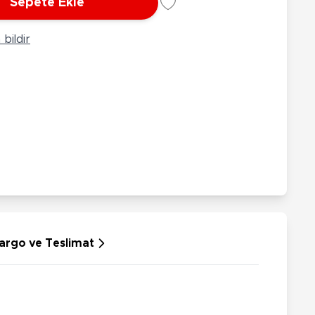
Sepete Ekle
rünleri
Çeşitli Peluşlar
ülü Araçlar
bildir
aykay - Paten - Scooter
sikletler
oruyucu Ekipmanlar
niz - Havuz Ürünleri
ahçe Oyuncakları
or Ürünleri
dallı Araçlar
n Git Araçlar
allanan Oyuncaklar
u Tabancaları
argo ve Teslimat