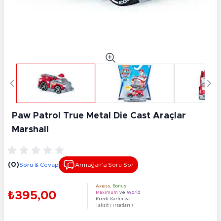
Paw Patrol True Metal Die Cast Araçlar
Marshall
(0)
Soru & Cevap
Armağan’a Soru Sor
Axess
,
Bonus
,
₺395,00
Maximum
ve
World
Kredi Kartınıza
Taksit Fırsatları !