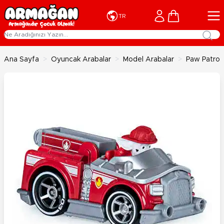
İçeriğe geç
Cart
TR
Ana Sayfa
>
Oyuncak Arabalar
>
Model Arabalar
>
Paw Patrol 