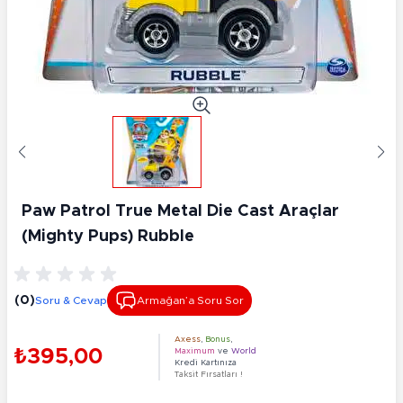
Paw Patrol True Metal Die Cast Araçlar
(Mighty Pups) Rubble
(0)
Soru & Cevap
Armağan’a Soru Sor
Axess
,
Bonus
,
₺395,00
Maximum
ve
World
Kredi Kartınıza
Taksit Fırsatları !