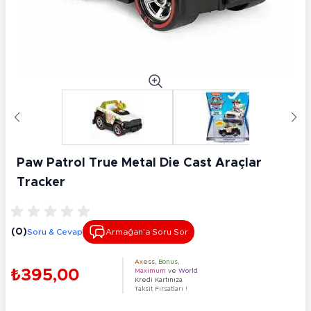
Paw Patrol True Metal Die Cast Araçlar
Tracker
(0)
Soru & Cevap
Armağan’a Soru Sor
Axess
,
Bonus
,
₺395,00
Maximum
ve
World
Kredi Kartınıza
Taksit Fırsatları !