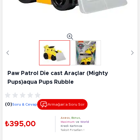
Paw Patrol Die cast Araçlar (Mighty
Pups)aqua Pups Rubble
(0)
Soru & Cevap
Armağan’a Soru Sor
Axess
,
Bonus
,
₺395,00
Maximum
ve
World
Kredi Kartınıza
Taksit Fırsatları !