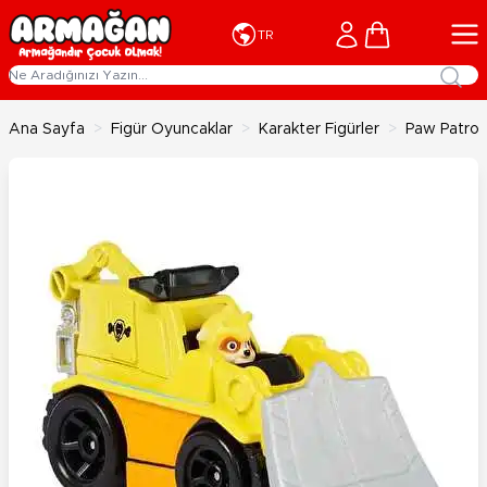
İçeriğe geç
Cart
TR
Ana Sayfa
>
Figür Oyuncaklar
>
Karakter Figürler
>
Paw Patrol