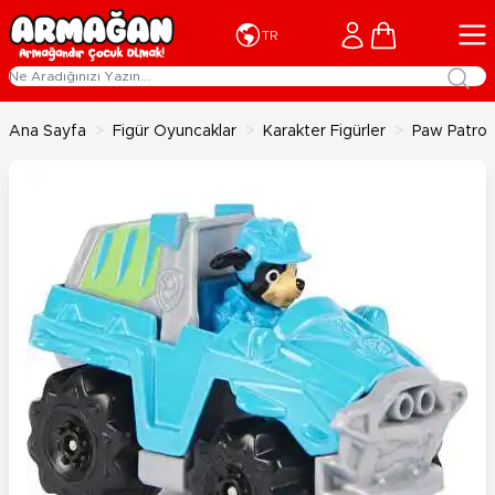
İçeriğe geç
Cart
TR
Ana Sayfa
>
Figür Oyuncaklar
>
Karakter Figürler
>
Paw Patrol