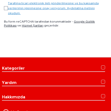
Tarafıma ticari elektronik ileti gönderilmesine ve bu kapsamda
verilerimin işlenmesine onay veriyorum. Aydınlatma metnini
okudum.
Bu form reCAPTCHA tarafından korunmaktadır -
Google Gizlilik
Politikası
ve
Hizmet Şartları
geçerlidir.
Kategoriler
Yardım
Hakkımızda