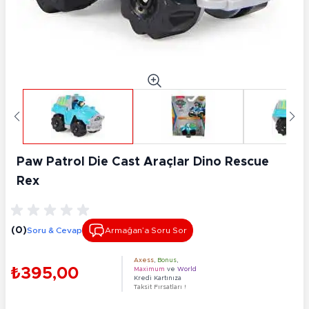
Paw Patrol Die Cast Araçlar Dino Rescue
Rex
(0)
Soru & Cevap
Armağan’a Soru Sor
Axess
,
Bonus
,
₺395,00
Maximum
ve
World
Kredi Kartınıza
Taksit Fırsatları !