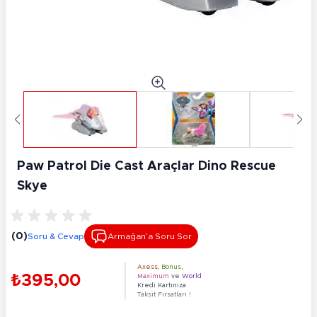
Paw Patrol Die Cast Araçlar Dino Rescue
Skye
(0)
Soru & Cevap
Armağan’a Soru Sor
Axess
,
Bonus
,
₺395,00
Maximum
ve
World
Kredi Kartınıza
Taksit Fırsatları !