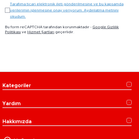
Tarafıma ticari elektronik ileti gönderilmesine ve bu kapsamda
verilerimin işlenmesine onay veriyorum. Aydınlatma metnini
okudum.
Bu form reCAPTCHA tarafından korunmaktadır -
Google Gizlilik
Politikası
ve
Hizmet Şartları
geçerlidir.
Kategoriler
Yardım
Hakkımızda