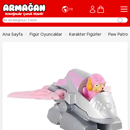
İçeriğe geç
Cart
TR
Ana Sayfa
>
Figür Oyuncaklar
>
Karakter Figürler
>
Paw Patrol