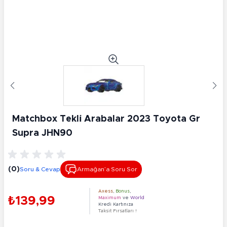
Matchbox Tekli̇ Arabalar 2023 Toyota Gr
Supra JHN90
(0)
Soru & Cevap
Armağan’a Soru Sor
Axess
,
Bonus
,
₺139,99
Maximum
ve
World
Kredi Kartınıza
Taksit Fırsatları !