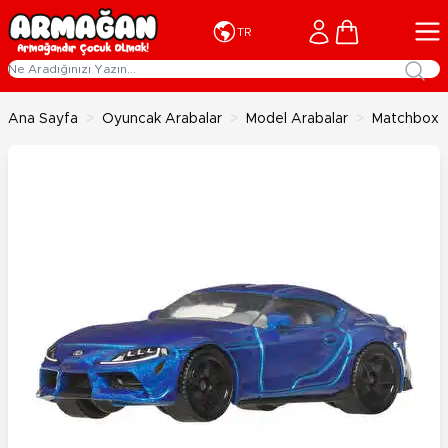
İçeriğe geç
Cart
TR
Ana Sayfa
>
Oyuncak Arabalar
>
Model Arabalar
>
Matchbox T