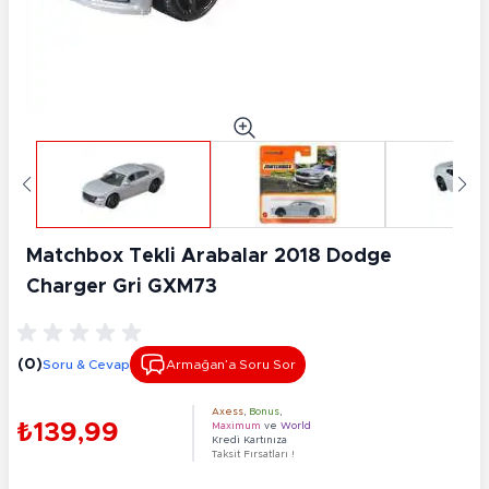
Matchbox Tekli Arabalar 2018 Dodge
Charger Gri GXM73
(0)
Soru & Cevap
Armağan’a Soru Sor
Axess
,
Bonus
,
₺139,99
Maximum
ve
World
Kredi Kartınıza
Taksit Fırsatları !