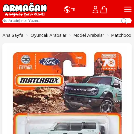
İçeriğe geç
Cart
TR
Ana Sayfa
>
Oyuncak Arabalar
>
Model Arabalar
>
Matchbox T