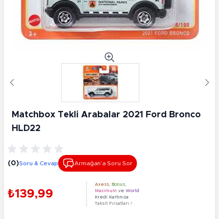
Matchbox Tekli Arabalar 2021 Ford Bronco
HLD22
(0)
Soru & Cevap
Armağan’a Soru Sor
Axess
,
Bonus
,
₺139,99
Maximum
ve
World
Kredi Kartınıza
Taksit Fırsatları !