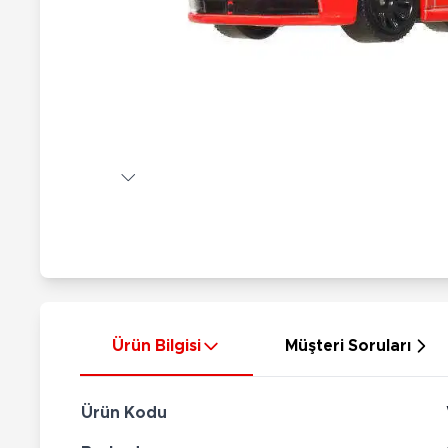
Nerf
Hayvan Figürler
Silahlar
Çeşitli Figürler
Silah Setleri
Koleksiyon Figürler
Kılıç Setleri
Elektronik Ürünler
Ok Setleri
Çeşitli Elektronik Ürünler
Ürün Bilgisi
Müşteri Soruları
Ürün Kodu