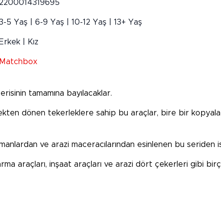
2200014319695
3-5 Yaş | 6-9 Yaş | 10-12 Yaş | 13+ Yaş
Erkek | Kız
Matchbox
risinin tamamına bayılacaklar.
çekten dönen tekerleklere sahip bu araçlar, bire bir kopyal
amanlardan ve arazi maceracılarından esinlenen bu seriden is
 araçları, inşaat araçları ve arazi dört çekerleri gibi birço