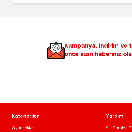
Kampanya, indirim ve f
önce sizin haberiniz ols
Kategoriler
Yardım
Oyuncaklar
Sık Sorulan S