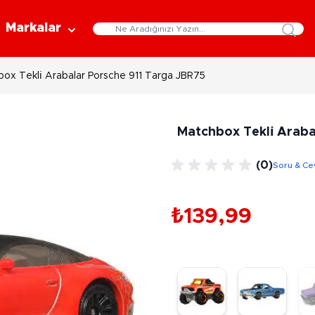
Markalar
ox Tekli̇ Arabalar Porsche 911 Targa JBR75
Eğitici Oyuncaklar
Bebekler
Y
Bilim Setleri
Moda Bebekler
L
Matchbox Tekli̇ Arab
Gelişim Oyuncakları
Et Bebekler
Au
Oyun Hamurları
Bez Bebekler
M
(0)
Soru & Ce
Fonksiyonlu Bebekler
Çe
Müzik Aletleri
Bebek Evleri
P
3-5 Yaş
6-9 Yaş
₺139,99
Oyuncak Bebek Aksesuarları
Oyunlar
Oyuncak Bebek Setleri
K
Pa
Arkadaş - Aile Kutu Oyunları
Kozmetik ve Aksesuar
Yı
Çocuk Kutu Oyunları
Kozmetik ve Güzellik Setleri
Eğitici Oyunlar
A
Aksesuar