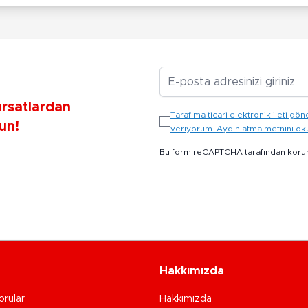
E-posta Adresiniz
ırsatlardan
Tarafıma ticari elektronik ileti 
un!
veriyorum. Aydınlatma metnini o
Bu form reCAPTCHA tarafından koru
Hakkımızda
orular
Hakkımızda