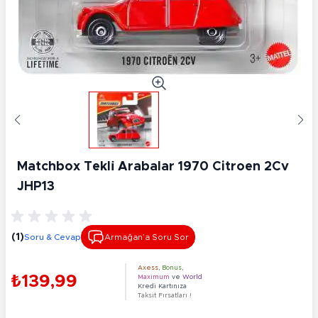
Matchbox Tekli̇ Arabalar 1970 Citroen 2Cv
JHP13
(1)
Soru & Cevap
Armağan’a Soru Sor
Axess
,
Bonus
,
₺139,99
Maximum
ve
World
Kredi Kartınıza
Taksit Fırsatları !