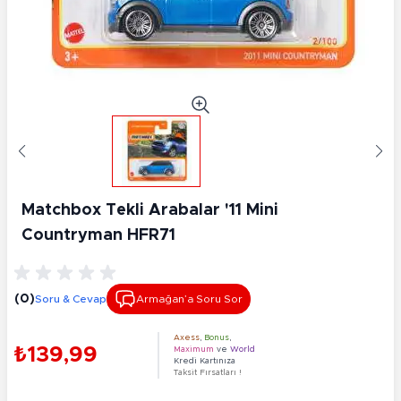
Matchbox Tekli Arabalar '11 Mini
Countryman HFR71
(0)
Soru & Cevap
Armağan’a Soru Sor
Axess
,
Bonus
,
₺139,99
Maximum
ve
World
Kredi Kartınıza
Taksit Fırsatları !