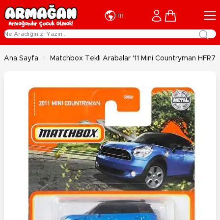
İçeriğe geç
Cart
TR
Ana Sayfa
>
Matchbox Tekli Arabalar '11 Mini Countryman HFR71