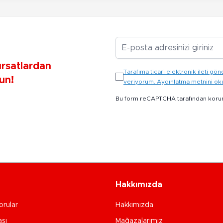
E-posta Adresiniz
ırsatlardan
Tarafıma ticari elektronik ileti 
un!
veriyorum. Aydınlatma metnini o
Bu form reCAPTCHA tarafından koru
Hakkımızda
orular
Hakkımızda
ası
Mağazalarımız