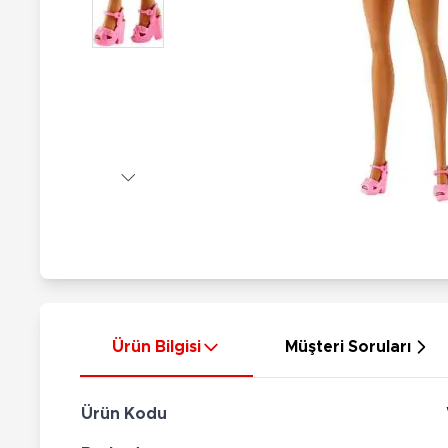
Nerf
Hayvan Figürler
Silahlar
Çeşitli Figürler
Silah Setleri
Koleksiyon Figürler
Kılıç Setleri
Elektronik Ürünler
Ok Setleri
Çeşitli Elektronik Ürünler
Ürün Bilgisi
Müşteri Soruları
Ürün Kodu