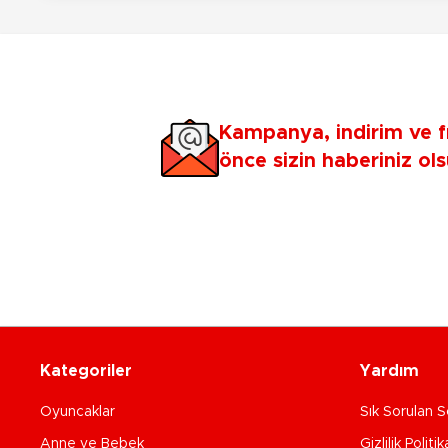
Kampanya, indirim ve f
önce sizin haberiniz ols
Kategoriler
Yardım
Oyuncaklar
Sık Sorulan S
Anne ve Bebek
Gizlilik Politik