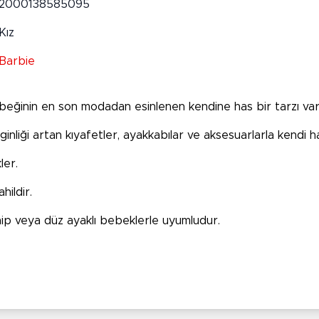
2000138585095
Kız
Barbie
eğinin en son modadan esinlenen kendine has bir tarzı var
nginliği artan kıyafetler, ayakkabılar ve aksesuarlarla kendi
ler.
hildir.
hip veya düz ayaklı bebeklerle uyumludur.