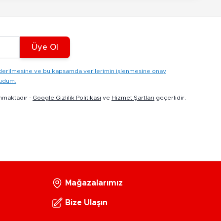
Üye Ol
gönderilmesine ve bu kapsamda verilerimin işlenmesine onay
kudum.
nmaktadır -
Google Gizlilik Politikası
ve
Hizmet Şartları
geçerlidir.
Mağazalarımız
Bize Ulaşın