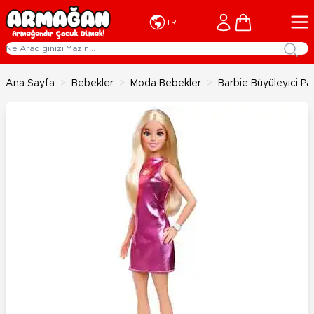
İçeriğe geç
Cart
TR
Ana Sayfa
>
Bebekler
>
Moda Bebekler
>
Barbie Büyüleyici Pa