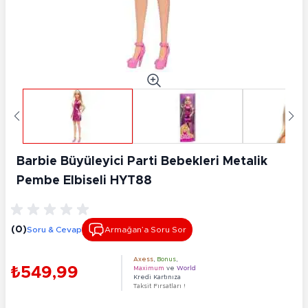
Barbie Büyüleyici Parti Bebekleri Metalik
Pembe Elbiseli HYT88
(0)
Soru & Cevap
Armağan’a Soru Sor
Axess
,
Bonus
,
₺549,99
Maximum
ve
World
Kredi Kartınıza
Taksit Fırsatları !