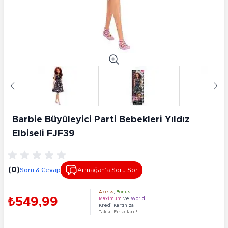
Barbie Büyüleyici Parti Bebekleri Yıldız
Elbiseli FJF39
(0)
Soru & Cevap
Armağan’a Soru Sor
Axess
,
Bonus
,
₺549,99
Maximum
ve
World
Kredi Kartınıza
Taksit Fırsatları !