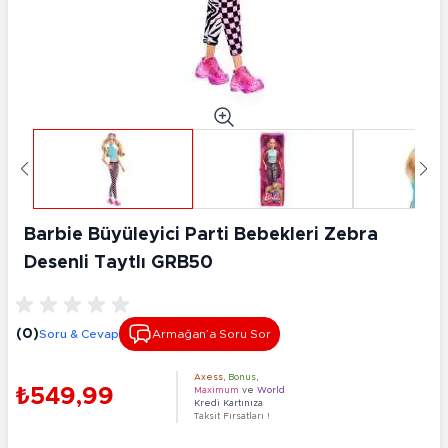
Barbie Büyüleyici Parti Bebekleri Zebra
Desenli Taytlı GRB50
(0)
Soru & Cevap
Armağan’a Soru Sor
Axess
,
Bonus
,
₺549,99
Maximum
ve
World
Kredi Kartınıza
Taksit Fırsatları !