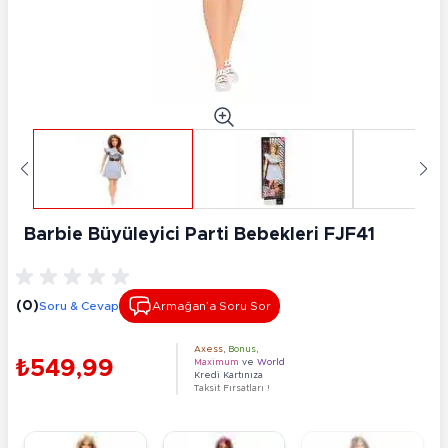
Barbie Büyüleyici Parti Bebekleri FJF41
(0)
Soru & Cevap
Armağan’a Soru Sor
Axess
,
Bonus
,
₺549,99
Maximum
ve
World
Kredi Kartınıza
Taksit Fırsatları !