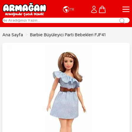
İçeriğe geç
Cart
TR
Ana Sayfa
>
Barbie Büyüleyici Parti Bebekleri FJF41