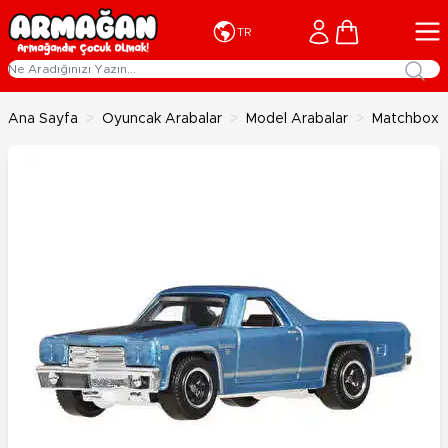
İçeriğe geç
Cart
TR
Ana Sayfa
>
Oyuncak Arabalar
>
Model Arabalar
>
Matchbox T