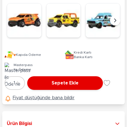
Kredi Kartı
Kapıda Ödeme
Banka Kartı
Masterpass
ile Ödeme
-
+
1
Sepete Ekle
Adet
Fiyat düştüğünde bana bildir
Ürün Bilgisi