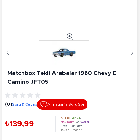
Matchbox Tekli̇ Arabalar 1960 Chevy El
Camino JFT05
(0)
Soru & Cevap
Armağan’a Soru Sor
Axess
,
Bonus
,
₺139,99
Maximum
ve
World
Kredi Kartınıza
Taksit Fırsatları !