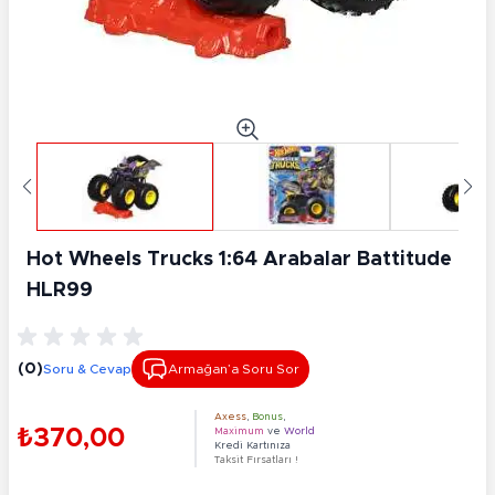
Hot Wheels Trucks 1:64 Arabalar Battitude
HLR99
(0)
Soru & Cevap
Armağan’a Soru Sor
Axess
,
Bonus
,
₺370,00
Maximum
ve
World
Kredi Kartınıza
Taksit Fırsatları !