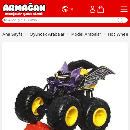
İçeriğe geç
Cart
TR
Ana Sayfa
>
Oyuncak Arabalar
>
Model Arabalar
>
Hot Wheels