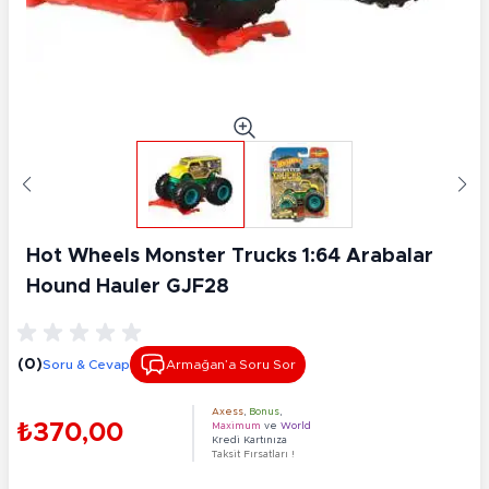
Hot Wheels Monster Trucks 1:64 Arabalar
Hound Hauler GJF28
(0)
Soru & Cevap
Armağan’a Soru Sor
Axess
,
Bonus
,
₺370,00
Maximum
ve
World
Kredi Kartınıza
Taksit Fırsatları !