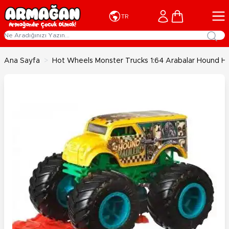
İçeriğe geç
Cart
TR
Ana Sayfa
>
Hot Wheels Monster Trucks 1:64 Arabalar Hound H