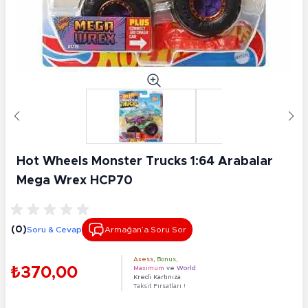
Hot Wheels Monster Trucks 1:64 Arabalar
Mega Wrex HCP70
(0)
Soru & Cevap
Armağan’a Soru Sor
Axess
,
Bonus
,
₺370,00
Maximum
ve
World
Kredi Kartınıza
Taksit Fırsatları !