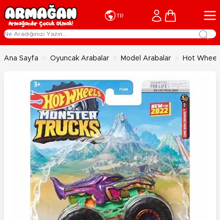
İçeriğe geç
Cart
TR
Ana Sayfa
>
Oyuncak Arabalar
>
Model Arabalar
>
Hot Wheels