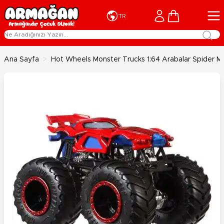
İçeriğe geç
Cart
TR
Ana Sayfa
>
Hot Wheels Monster Trucks 1:64 Arabalar Spider 