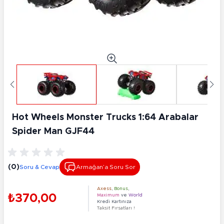
Hot Wheels Monster Trucks 1:64 Arabalar
Spider Man GJF44
(0)
Soru & Cevap
Armağan’a Soru Sor
Axess
,
Bonus
,
₺370,00
Maximum
ve
World
Kredi Kartınıza
Taksit Fırsatları !