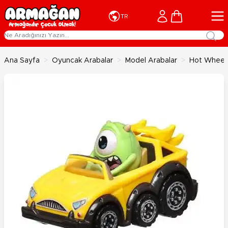
İçeriğe geç
Cart
TR
Ana Sayfa
>
Oyuncak Arabalar
>
Model Arabalar
>
Hot Wheels