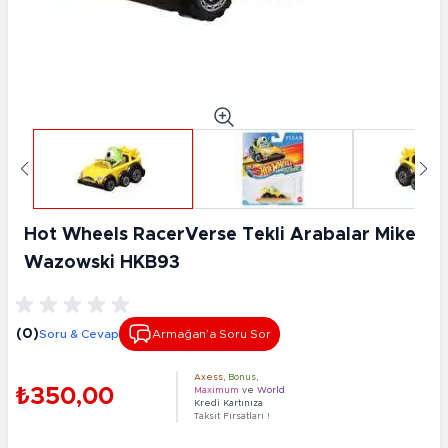
Hot Wheels RacerVerse Tekli Arabalar Mike
Wazowski HKB93
(0)
Soru & Cevap
Armağan’a Soru Sor
Axess
,
Bonus
,
₺350,00
Maximum
ve
World
Kredi Kartınıza
Taksit Fırsatları !