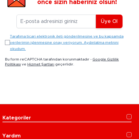
önce sizin haberiniz olsun!
E-posta Adresiniz
Üye Ol
Tarafıma ticari elektronik ileti gönderilmesine ve bu kapsamda
verilerimin işlenmesine onay veriyorum. Aydınlatma metnini
okudum.
Bu form reCAPTCHA tarafından korunmaktadır -
Google Gizlilik
Politikası
ve
Hizmet Şartları
geçerlidir.
Kategoriler
Yardım