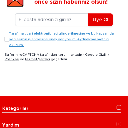
önce sizin haberiniz olsun!
E-posta Adresiniz
Üye Ol
Tarafıma ticari elektronik ileti gönderilmesine ve bu kapsamda
verilerimin işlenmesine onay veriyorum. Aydınlatma metnini
okudum.
Bu form reCAPTCHA tarafından korunmaktadır -
Google Gizlilik
Politikası
ve
Hizmet Şartları
geçerlidir.
Kategoriler
Yardım