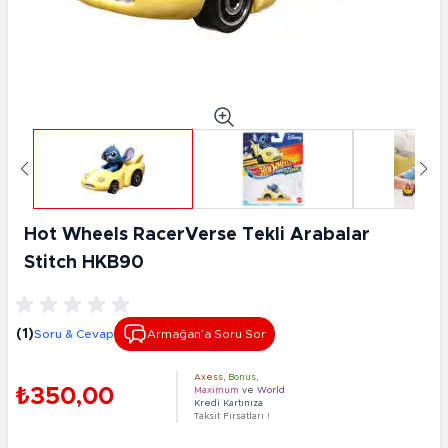
Hot Wheels RacerVerse Tekli Arabalar
Stitch HKB90
(1)
Soru & Cevap
Armağan’a Soru Sor
Axess
,
Bonus
,
₺350,00
Maximum
ve
World
Kredi Kartınıza
Taksit Fırsatları !