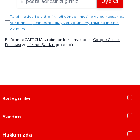
Üye Ol
Tarafıma ticari elektronik ileti gönderilmesine ve bu kapsamda
verilerimin işlenmesine onay veriyorum. Aydınlatma metnini
okudum.
Bu form reCAPTCHA tarafından korunmaktadır -
Google Gizlilik
Politikası
ve
Hizmet Şartları
geçerlidir.
Kategoriler
Yardım
Hakkımızda