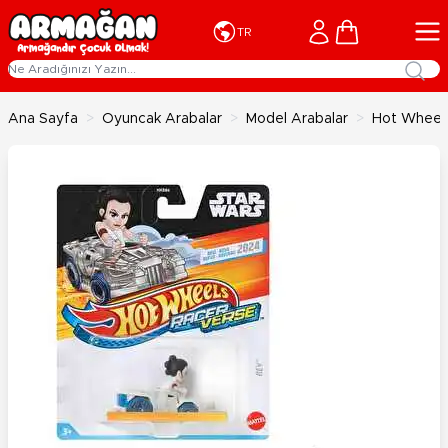
İçeriğe geç
Cart
TR
Ana Sayfa
>
Oyuncak Arabalar
>
Model Arabalar
>
Hot Wheels