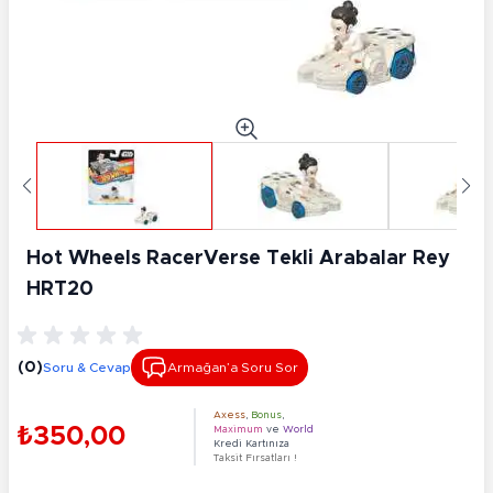
Hot Wheels RacerVerse Tekli Arabalar Rey
HRT20
(0)
Soru & Cevap
Armağan’a Soru Sor
Axess
,
Bonus
,
₺350,00
Maximum
ve
World
Kredi Kartınıza
Taksit Fırsatları !